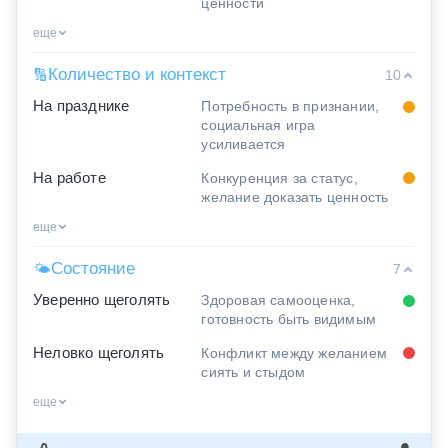
ценности
еще
Количество и контекст
🔢
10
На празднике
Потребность в признании,
социальная игра
усиливается
На работе
Конкуренция за статус,
желание доказать ценность
еще
Состояние
🌤
7
Уверенно щеголять
Здоровая самооценка,
готовность быть видимым
Неловко щеголять
Конфликт между желанием
сиять и стыдом
еще