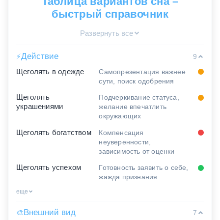
Таблица вариантов сна –
быстрый справочник
Развернуть все
Действие
⚡
9
Щеголять в одежде
Самопрезентация важнее
сути, поиск одобрения
Щеголять
Подчеркивание статуса,
украшениями
желание впечатлить
окружающих
Щеголять богатством
Компенсация
неуверенности,
зависимость от оценки
Щеголять успехом
Готовность заявить о себе,
жажда признания
еще
Внешний вид
🎨
7