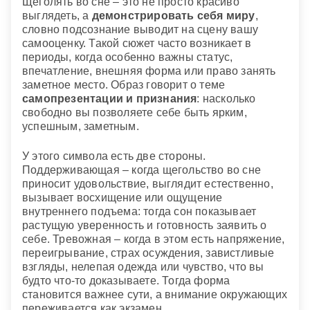
Щеголять во сне – это не просто красиво
выглядеть, а
демонстрировать себя миру
,
словно подсознание выводит на сцену вашу
самооценку. Такой сюжет часто возникает в
периоды, когда особенно важны статус,
впечатление, внешняя форма или право занять
заметное место. Образ говорит о теме
самопрезентации и признания
: насколько
свободно вы позволяете себе быть ярким,
успешным, заметным.
У этого символа есть две стороны.
Поддерживающая – когда щегольство во сне
приносит удовольствие, выглядит естественно,
вызывает восхищение или ощущение
внутреннего подъема: тогда сон показывает
растущую уверенность и готовность заявить о
себе. Тревожная – когда в этом есть напряжение,
переигрывание, страх осуждения, завистливые
взгляды, нелепая одежда или чувство, что вы
будто что-то доказываете. Тогда форма
становится важнее сути, а внимание окружающих
переживается как экзамен.