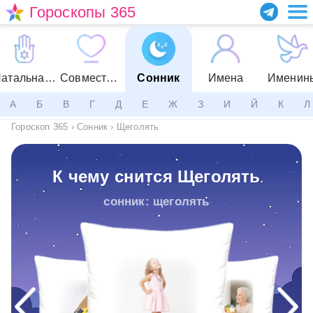
Гороскопы 365
Натальная карта
Совместимость
Сонник
Имена
Именин
А
Б
В
Г
Д
Е
Ж
З
И
Й
К
Л
Гороскоп 365
›
Сонник
›
Щеголять
К чему снится Щеголять
сонник: щеголять