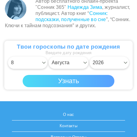
Автор бесплатного онлайн-проекта
"Сонник 365"
Надежда Зима
, журналист,
публицист. Автор книг “
Сонник:
подсказки, полученные во сне
”, “Сонник.
Ключи к тайнам подсознания” и других.
Твои гороскопы по дате рождения
Введите дату рождения
О нас
Контакты