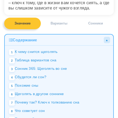
– ключ к тому, где в жизни вам хочется сиять, а где
вы слишком зависите от чужого взгляда.
Значение
Варианты
Сонники
Содержание
▲
К чему снится щеголять
1
Таблица вариантов сна
2
Сонник 365: Щеголять во сне
3
Сбудется ли сон?
4
Похожие сны
5
Щеголять в другом соннике
6
Почему так? Ключ к толкованию сна
7
Что советует сон
8