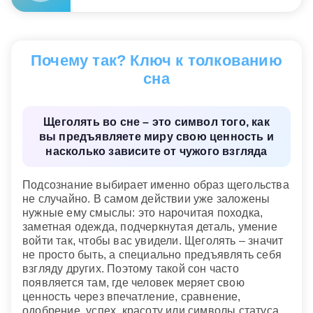
успех окружающим. Если во сне щегольство
давалось легко, подсознание показывает
Щеголять
— неожиданность.
собранную уверенность и готовность быть
замеченным. Если же было много напряжения,
Малый Велесов сонник
Почему так? Ключ к толкованию
сравнения или показной важности, сон говорит о
риске прятать сомнение за внешним блеском и
сна
слишком сильно зависеть от признания.
Щеголять во сне – это символ того, как
Сонник «Гороскопы 365»
вы предъявляете миру свою ценность и
насколько зависите от чужого взгляда
Подсознание выбирает именно образ щегольства
не случайно. В самом действии уже заложены
нужные ему смыслы: это нарочитая походка,
заметная одежда, подчеркнутая деталь, умение
войти так, чтобы вас увидели. Щеголять – значит
не просто быть, а специально предъявлять себя
взгляду других. Поэтому такой сон часто
появляется там, где человек меряет свою
ценность через впечатление, сравнение,
одобрение, успех, красоту или символы статуса.