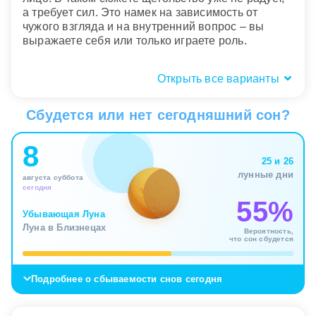
а требует сил. Это намек на зависимость от
чужого взгляда и на внутренний вопрос – вы
выражаете себя или только играете роль.
Открыть все варианты
Где щеголяли: дома, на людях, на
работе
Сбудется или нет сегодняшний сон?
Место сна подсказывает, в какой сфере
8
обострена тема признания. Если вы щеголяли на
25 и 26
празднике, улице или перед толпой, речь о
лунные дни
августа суббота
социальном поле, где особенно важны
сегодня
впечатление и видимость. Сон может касаться
55%
публичности, новых знакомств, конкурентной
Убывающая Луна
среды или желания занять более заметное место
Луна в Близнецах
Вероятность,
среди других.
что сон сбудется
Щеголять на работе – уже про статус, достижения
Подробнее о сбываемости снов сегодня
и страх не соответствовать собственному образу.
Перед зеркалом сон уходит в разговор с собой:
насколько вы сами верите в ценность того, что