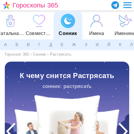
Гороскопы 365
Натальная карта
Совместимость
Сонник
Имена
Именин
А
Б
В
Г
Д
Е
Ж
З
И
Й
К
Л
Гороскоп 365
›
Сонник
›
Растрясать
К чему снится Растрясать
сонник: растрясать