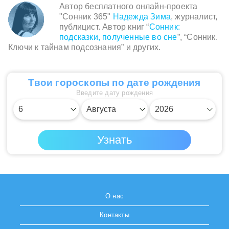
Автор бесплатного онлайн-проекта
"Сонник 365"
Надежда Зима
, журналист,
публицист. Автор книг “
Сонник:
подсказки, полученные во сне
”, “Сонник.
Ключи к тайнам подсознания” и других.
Твои гороскопы по дате рождения
Введите дату рождения
О нас
Контакты