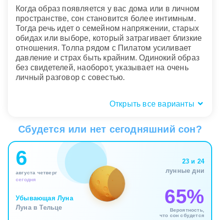
Когда образ появляется у вас дома или в личном
пространстве, сон становится более интимным.
Тогда речь идет о семейном напряжении, старых
обидах или выборе, который затрагивает близкие
отношения. Толпа рядом с Пилатом усиливает
давление и страх быть крайним. Одинокий образ
без свидетелей, наоборот, указывает на очень
личный разговор с совестью.
Открыть все варианты
Кто был рядом: вы, толпа или
обвиняемый
Сбудется или нет сегодняшний сон?
Во сне о Понтии Пилате особенно важно, кем вы
6
себя ощущали рядом с ним. Если вы стояли
23 и 24
перед ним как обвиняемый или проситель, сон
лунные дни
августа четверг
касается уязвимости, страха оценки и
сегодня
переживания, что ваше слово решает не все.
65%
Подсознание может так показывать ситуацию, где
Убывающая Луна
вы зависите от чужого вердикта сильнее, чем
Луна в Тельце
Вероятность,
хотелось бы.
что сон сбудется