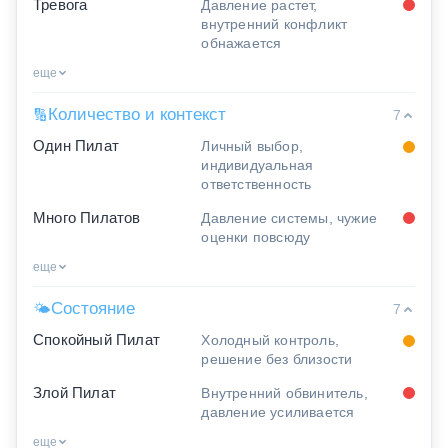
Тревога
Давление растет,
внутренний конфликт
обнажается
еще
Количество и контекст
🔢
7
Один Пилат
Личный выбор,
индивидуальная
ответственность
Много Пилатов
Давление системы, чужие
оценки повсюду
еще
Состояние
🌤
7
Спокойный Пилат
Холодный контроль,
решение без близости
Злой Пилат
Внутренний обвинитель,
давление усиливается
еще