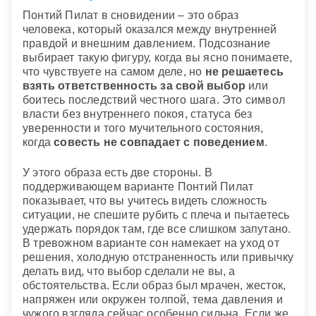
Понтий Пилат в сновидении – это образ
человека, который оказался между внутренней
правдой и внешним давлением. Подсознание
выбирает такую фигуру, когда вы ясно понимаете,
что чувствуете на самом деле, но
не решаетесь
взять ответственность за свой выбор
или
боитесь последствий честного шага. Это символ
власти без внутреннего покоя, статуса без
уверенности и того мучительного состояния,
когда
совесть не совпадает с поведением
.
У этого образа есть две стороны. В
поддерживающем варианте Понтий Пилат
показывает, что вы учитесь видеть сложность
ситуации, не спешите рубить с плеча и пытаетесь
удержать порядок там, где все слишком запутано.
В тревожном варианте сон намекает на уход от
решения, холодную отстраненность или привычку
делать вид, что выбор сделали не вы, а
обстоятельства. Если образ был мрачен, жесток,
напряжен или окружен толпой, тема давления и
чужого взгляда сейчас особенно сильна. Если же