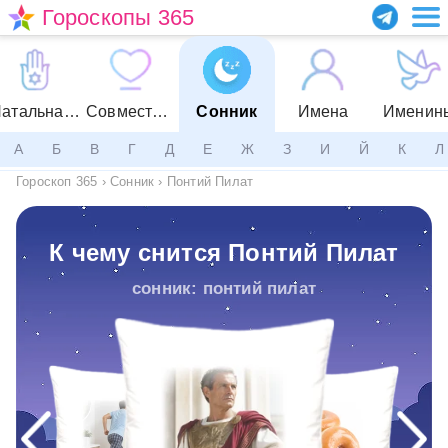
Гороскопы 365
Натальная карта
Совместимость
Сонник
Имена
Именин
А
Б
В
Г
Д
Е
Ж
З
И
Й
К
Л
Гороскоп 365
›
Сонник
›
Понтий Пилат
К чему снится Понтий Пилат
сонник: понтий пилат