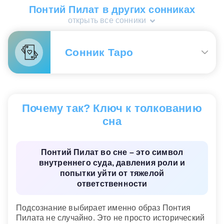
– о накопленном молчании и усталости от чужих
Понтий Пилат в других сонниках
ожиданий.
открыть все сонники
Мужчине.
Этот образ чаще связан с ролью,
ответственностью и внутренним спором между
Сонник Таро
силой и совестью. Сон показывает ситуацию, где
статус или обязанность требуют жесткости, но
внутри нет полного согласия с собственным
шагом. Если Пилат выглядел уверенным, акцент
Понтий Пилат и Иисус
— амнистия,
на контроле, а если усталым или сомневающимся
освобождение, свобода.
– на цене решения, которое уже нельзя
Почему так? Ключ к толкованию
переложить на других.
сна
Сонник «Гороскопы 365»
Понтий Пилат во сне – это символ
внутреннего суда, давления роли и
попытки уйти от тяжелой
ответственности
Подсознание выбирает именно образ Понтия
Пилата не случайно. Это не просто исторический