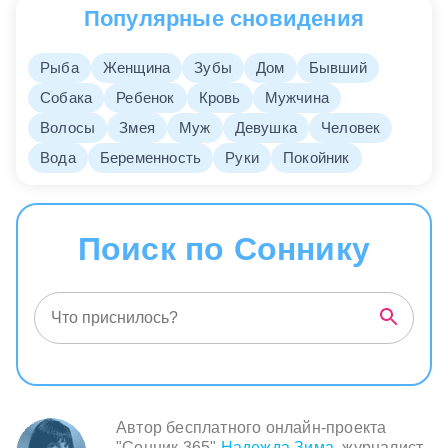
Популярные сновидения
Рыба
Женщина
Зубы
Дом
Бывший
Собака
Ребенок
Кровь
Мужчина
Волосы
Змея
Муж
Девушка
Человек
Вода
Беременность
Руки
Покойник
Поиск по Соннику
Автор бесплатного онлайн-проекта
"Сонник 365"
Надежда Зима
, журналист,