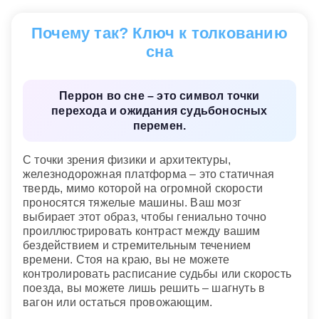
Видеть себя стоящим на перроне
— пытаться
уйти от решения важных проблем. Вы должны
Почему так? Ключ к толкованию
помнить, что ваша судьба в ваших руках.
сна
Сон, в котором вы встречаете во сне кого-то на
перроне
— означает, что вам предстоит
романтическое путешествие в приятной
Перрон во сне – это символ точки
компании. Но будьте осторожны, не доверяйтесь
перехода и ожидания судьбоносных
случайным знакомым, часто внешность бывает
перемен.
обманчивой.
Увидеть во сне людей, провожающих вас на
С точки зрения физики и архитектуры,
перроне
— наяву приложить максимум усилий
железнодорожная платформа – это статичная
для того, чтобы навести порядок в своей семье.
твердь, мимо которой на огромной скорости
Уделите внимание воспитанию своих детей.
проносятся тяжелые машины. Ваш мозг
выбирает этот образ, чтобы гениально точно
Если во сне вы опоздали на поезд и остались на
проиллюстрировать контраст между вашим
перроне в одиночестве
— вас ожидают
бездействием и стремительным течением
неприятности из-за лживости ваших друзей.
времени. Стоя на краю, вы не можете
Современный сонник
контролировать расписание судьбы или скорость
поезда, вы можете лишь решить – шагнуть в
вагон или остаться провожающим.