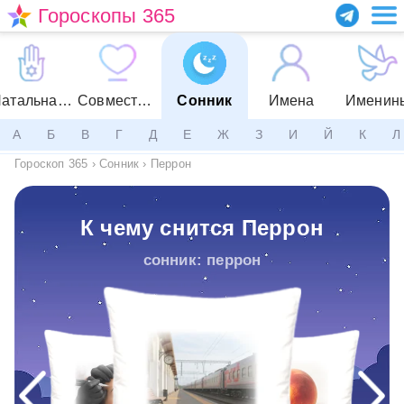
Гороскопы 365
Натальная карта
Совместимость
Сонник
Имена
Именин
А
Б
В
Г
Д
Е
Ж
З
И
Й
К
Л
Гороскоп 365
›
Сонник
›
Перрон
К чему снится Перрон
сонник: перрон