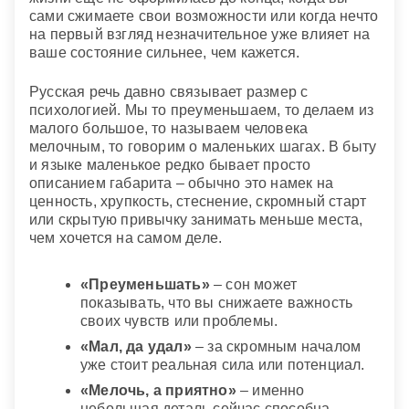
Получать во сне маленькую сумму денег вместо
сами сжимаете свои возможности или когда нечто
причитающейся большой
— означает
на первый взгляд незначительное уже влияет на
непредвиденные обстоятельства, которые круто
ваше состояние сильнее, чем кажется.
изменят мерное течение вашей жизни.
Русская речь давно связывает размер с
психологией. Мы то преуменьшаем, то делаем из
малого большое, то называем человека
мелочным, то говорим о маленьких шагах. В быту
и языке маленькое редко бывает просто
описанием габарита – обычно это намек на
ценность, хрупкость, стеснение, скромный старт
или скрытую привычку занимать меньше места,
чем хочется на самом деле.
«Преуменьшать»
– сон может
показывать, что вы снижаете важность
своих чувств или проблемы.
«Мал, да удал»
– за скромным началом
уже стоит реальная сила или потенциал.
«Мелочь, а приятно»
– именно
небольшая деталь сейчас способна