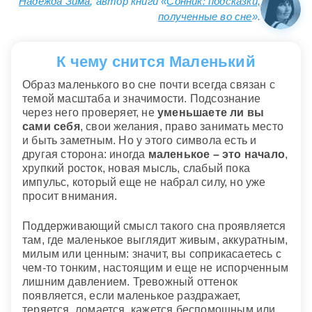
Надежда Зима
, автор книги «
Сонник: подсказки,
полученные во сне
».
К чему снится Маленький
Образ маленького во сне почти всегда связан с
темой масштаба и значимости. Подсознание
через него проверяет, не
уменьшаете ли вы
сами себя
, свои желания, право занимать место
и быть заметным. Но у этого символа есть и
другая сторона: иногда
маленькое – это начало
,
хрупкий росток, новая мысль, слабый пока
импульс, который еще не набрал силу, но уже
просит внимания.
Поддерживающий смысл такого сна проявляется
там, где маленькое выглядит живым, аккуратным,
милым или ценным: значит, вы соприкасаетесь с
чем-то тонким, настоящим и еще не испорченным
лишним давлением. Тревожный оттенок
появляется, если маленькое раздражает,
теряется, ломается, кажется беспомощным или