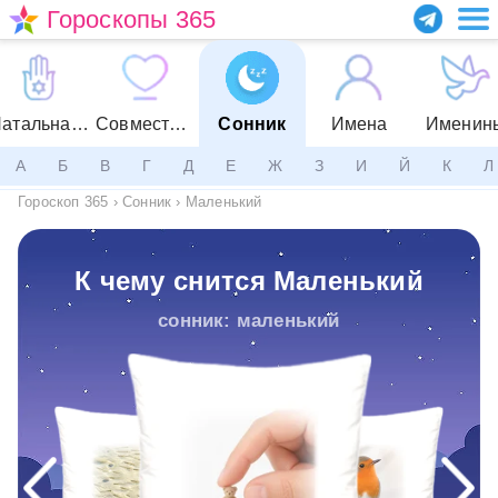
Гороскопы 365
Натальная карта
Совместимость
Сонник
Имена
Именин
А
Б
В
Г
Д
Е
Ж
З
И
Й
К
Л
Гороскоп 365
›
Сонник
›
Маленький
К чему снится Маленький
сонник: маленький