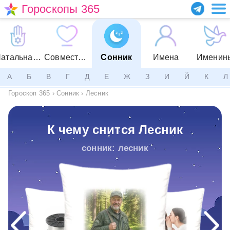
Гороскопы 365
Натальная карта
Совместимость
Сонник
Имена
Именин
А
Б
В
Г
Д
Е
Ж
З
И
Й
К
Л
Гороскоп 365
›
Сонник
›
Лесник
К чему снится Лесник
сонник: лесник