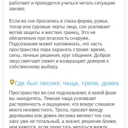
работают и приходится учиться читать ситуацию
заново.
Если во сне бросались в глаза форма, ружье,
топор или суровые черты лица, сон усиливает
мотив защиты и жестких границ. Это не
обязательно про опасность снаружи.
Подсознание может напоминать, что часть
пространства пора охранять строже: время,
силы, личные решения, круг общения. Доброе
лицо смягчает сюжет и возвращает доверие к
собственному выбору.
Где был лесник: чаща, тропа, домик
Пространство во сне подсказывает, в какой фазе
вы находитесь. Темная чаща усиливает
растерянность и ощущение, что вокруг слишком
много неизвестного. Тропа, просвет между
деревьями или домик лесника меняют тон сна:
хаос уже не тотальный, а значит, решение ближе,
чем кажется, если перестать метаться между