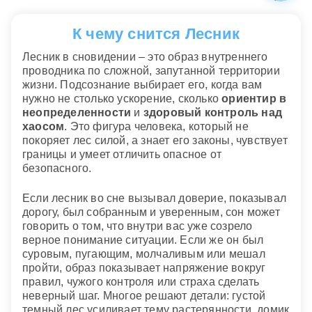
К чему снится Лесник
Лесник в сновидении – это образ внутреннего
проводника по сложной, запутанной территории
жизни. Подсознание выбирает его, когда вам
нужно не столько ускорение, сколько
ориентир в
неопределенности
и
здоровый контроль над
хаосом
. Это фигура человека, который не
покоряет лес силой, а знает его законы, чувствует
границы и умеет отличить опасное от
безопасного.
Если лесник во сне вызывал доверие, показывал
дорогу, был собранным и уверенным, сон может
говорить о том, что внутри вас уже созрело
верное понимание ситуации. Если же он был
суровым, пугающим, молчаливым или мешал
пройти, образ показывает напряжение вокруг
правил, чужого контроля или страха сделать
неверный шаг. Многое решают детали: густой
темный лес усиливает тему растерянности, домик