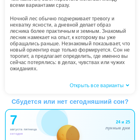
всеми вариантами сразу.
Ночной лес обычно подчеркивает тревогу и
нехватку ясности, а дневной делает образ
лесника более практичным и земным. Знакомый
лесник намекает на опыт, к которому вы уже
обращались раньше. Незнакомый показывает, что
новый ориентир еще только формируется. Сон не
торопит, а предлагает определить, где именно вы
сейчас потерялись: в делах, чувствах или чужих
ожиданиях.
Открыть все варианты
Состояние лесника: спокойный,
строгий или злой
Сбудется или нет сегодняшний сон?
Состояние лесника во сне особенно важно,
7
потому что оно отражает ваш способ держать
24 и 25
внутренний порядок. Спокойный и уверенный
лунные дни
августа пятница
лесник похож на зрелую часть личности, которая
сегодня
не паникует и не давит, а просто знает местность.