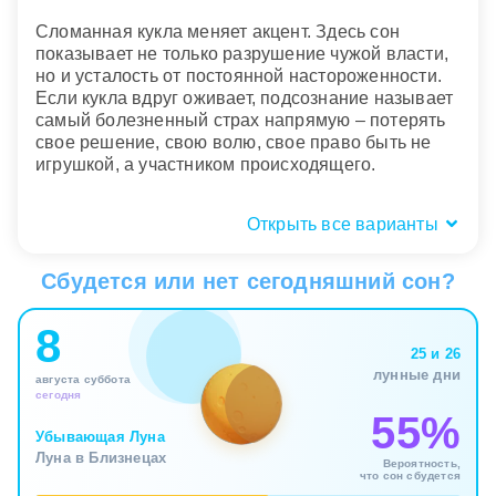
Сломанная кукла меняет акцент. Здесь сон
показывает не только разрушение чужой власти,
но и усталость от постоянной настороженности.
Если кукла вдруг оживает, подсознание называет
самый болезненный страх напрямую – потерять
свое решение, свою волю, свое право быть не
игрушкой, а участником происходящего.
Открыть все варианты
Где была кукла вуду: дом, работа,
чужие руки
Сбудется или нет сегодняшний сон?
Локация сна указывает, в какой сфере сильнее
8
всего ощущается непрямое давление. Кукла вуду
25 и 26
дома переносит смысл в близкие отношения,
лунные дни
августа суббота
семейные темы и личные границы. На работе она
сегодня
чаще связана с напряжением в иерархии, с
55%
борьбой за влияние, признание или правом
Убывающая Луна
говорить от своего имени.
Луна в Близнецах
Вероятность,
что сон сбудется