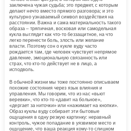
заключена чужая судьба; это предмет, с которым
делают нечто вместо прямого разговора; и это
культурно узнаваемый символ воздействия на
расстоянии. Важна и сама материальность такого
образа – тряпичная, восковая или самодельная
кукла выглядит как что-то беззащитное, на что
легко перенести боль, злость или желание
власти. Поэтому сон о кукле вуду часто
рождается там, где человек чувствует непрямое
давление, эмоциональную связанность или
страх, что кто-то действует не в лицо, а
исподволь.
В обычной жизни мы тоже постоянно описываем
похожие состояния через язык влияния и
управления. Мы говорим, что из нас «вьют
веревки», что кто-то «давит на больное»,
«дергает за ниточки» или «нажимает на кнопки».
Образ куклы вуду собирает эти бытовые
ощущения в одну резкую картинку: неравный
контроль, чужое попадание в уязвимое место и
ощущение, что ваша реакция кому-то слишком