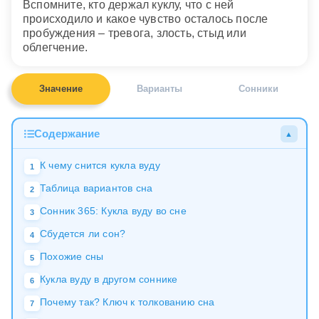
Вспомните, кто держал куклу, что с ней
происходило и какое чувство осталось после
пробуждения – тревога, злость, стыд или
облегчение.
Значение
Варианты
Сонники
Содержание
▲
К чему снится кукла вуду
1
Таблица вариантов сна
2
Сонник 365: Кукла вуду во сне
3
Сбудется ли сон?
4
Похожие сны
5
Кукла вуду в другом соннике
6
Почему так? Ключ к толкованию сна
7