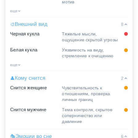
мотив
еще
Внешний вид
🎨
8
Черная кукла
Тяжелые мысли,
ощущение скрытой угрозы
Белая кукла
Уязвимость на виду,
стремление к очищению
еще
Кому снится
👤
2
Снится женщине
Чувствительность к
отношениям, проверка
личных границ
Снится мужчине
Тема контроля, скрытое
соперничество или
давление
Эмоции во сне
🎭
6