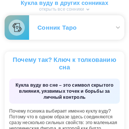
Кукла вуду в других сонниках
соперничеством и ощущением, что кто то
открыть все сонники
действует не прямо, а исподволь. Сон не про
буквальную угрозу, а про уязвленное самолюбие,
скрытое давление или зависимость от чужой
Сонник Таро
оценки. Если во сне удалось убрать или сломать
куклу, появляется готовность выйти из
навязанной роли.
Кукла вуду с воткнутыми в нее иголками
— кто-
то манипулирует вами, использует ваши связи в
Сонник «Гороскопы 365»
Почему так? Ключ к толкованию
своих интересах
сна
Кукла вуду во сне – это символ скрытого
влияния, уязвимых точек и борьбы за
личный контроль
Почему психика выбирает именно куклу вуду?
Потому что в одном образе здесь соединяются
сразу несколько сильных свойств: это маленькая
человеческая фигура, в которой как будто