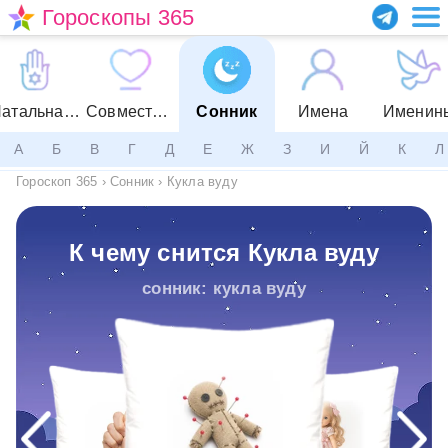
Гороскопы 365
Натальная карта
Совместимость
Сонник
Имена
Именин
А
Б
В
Г
Д
Е
Ж
З
И
Й
К
Л
Гороскоп 365
›
Сонник
›
Кукла вуду
К чему снится Кукла вуду
сонник: кукла вуду