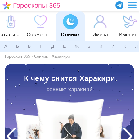
Гороскопы 365
Натальная карта
Совместимость
Сонник
Имена
Именин
А
Б
В
Г
Д
Е
Ж
З
И
Й
К
Л
Гороскоп 365
›
Сонник
›
Харакири
К чему снится Харакири
сонник: харакири