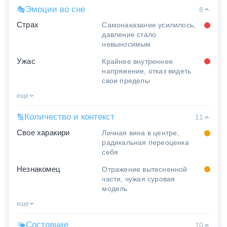
Эмоции во сне
🎭
8
Страх
Самонаказание усилилось,
давление стало
невыносимым
Ужас
Крайнее внутреннее
напряжение, отказ видеть
свои пределы
еще
Количество и контекст
🔢
11
Свое харакири
Личная вина в центре,
радикальная переоценка
себя
Незнакомец
Отражение вытесненной
части, чужая суровая
модель
еще
Состояние
🌤
10