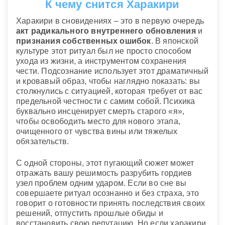
К чему снится Харакири
Харакири в сновидениях – это в первую очередь
акт радикального внутреннего обновления
и
признания собственных ошибок
. В японской
культуре этот ритуал был не просто способом
ухода из жизни, а инструментом сохранения
чести. Подсознание использует этот драматичный
и кровавый образ, чтобы наглядно показать: вы
столкнулись с ситуацией, которая требует от вас
предельной честности с самим собой. Психика
буквально инсценирует смерть старого «я»,
чтобы освободить место для нового этапа,
очищенного от чувства вины или тяжелых
обязательств.
С одной стороны, этот пугающий сюжет может
отражать вашу решимость разрубить гордиев
узел проблем одним ударом. Если во сне вы
совершаете ритуал осознанно и без страха, это
говорит о готовности принять последствия своих
решений, отпустить прошлые обиды и
восстановить свою репутацию. Но если харакири