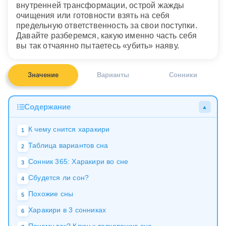
внутренней трансформации, острой жажды
очищения или готовности взять на себя
предельную ответственность за свои поступки.
Давайте разберемся, какую именно часть себя
вы так отчаянно пытаетесь «убить» наяву.
Значение
Варианты
Сонники
Содержание
▲
К чему снится харакири
1
Таблица вариантов сна
2
Сонник 365: Харакири во сне
3
Сбудется ли сон?
4
Похожие сны
5
Харакири в 3 сонниках
6
Почему так? Ключ к толкованию сна