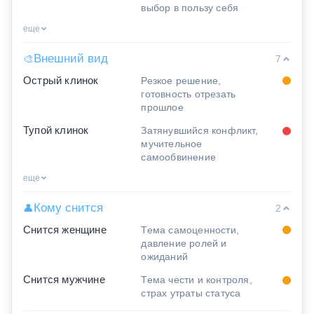
выбор в пользу себя
еще
Внешний вид
🎨
7
Острый клинок
Резкое решение,
готовность отрезать
прошлое
Тупой клинок
Затянувшийся конфликт,
мучительное
самообвинение
еще
Кому снится
👤
2
Снится женщине
Тема самоценности,
давление ролей и
ожиданий
Снится мужчине
Тема чести и контроля,
страх утраты статуса