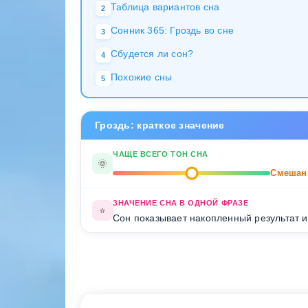
Таблица вариантов сна
2
Сонник 365: Гроздь во сне
3
Сбудется ли сон?
4
Похожие сны
5
Гроздь: краткое значение
ЧАЩЕ ВСЕГО ТОН СНА
🌞
Смешан
ЗНАЧЕНИЕ СНА В ОДНОЙ ФРАЗЕ
⭐
Сон показывает накопленный результат и