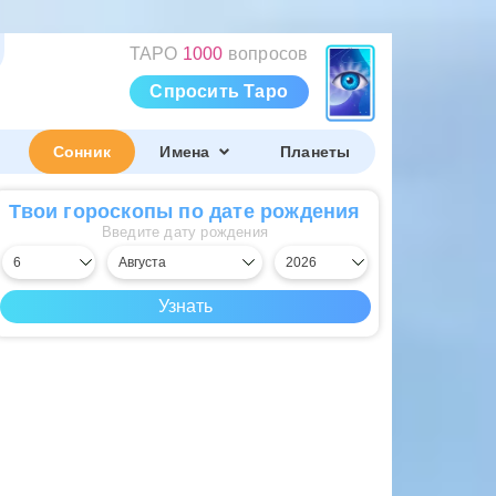
ТАРО
1000
вопросов
Спросить Таро
Сонник
Имена
Планеты
Твои гороскопы по дате рождения
Введите дату рождения