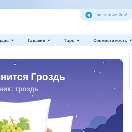
Присоединяйся!
дарь
Гадания
Таро
Совместимость
снится Гроздь
ник: гроздь