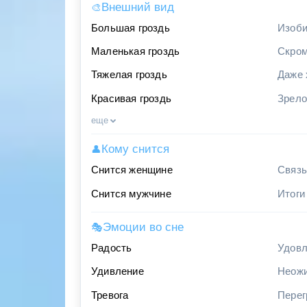
Внешний вид
🎨
Большая гроздь
Изоби
Маленькая гроздь
Скром
Тяжелая гроздь
Даже 
Красивая гроздь
Зрело
еще
Кому снится
👤
Снится женщине
Связь
Снится мужчине
Итоги
Эмоции во сне
🎭
Радость
Удовл
Удивление
Неожи
Тревога
Перег