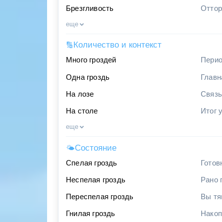
Брезгливость
Оттор
еще
Количество и контекст
🔢
Много гроздей
Перио
Одна гроздь
Главн
На лозе
Связь
На столе
Итог 
еще
Состояние
🌤
Спелая гроздь
Готов
Неспелая гроздь
Рано 
Переспелая гроздь
Вы тя
Гнилая гроздь
Накоп