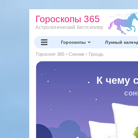
Гороскопы 365
Астрологический бестселлер
Гороскопы
Лунный кален
Гороскоп 365
›
Сонник
›
Гроздь
К чему 
сон