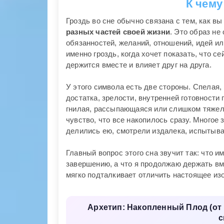
К чему
Гроздь во сне обычно связана с тем, как в
разных частей своей жизни
. Это образ не
обязанностей, желаний, отношений, идей и
именно гроздь, когда хочет показать, что се
держится вместе и влияет друг на друга.
У этого символа есть две стороны. Спелая,
достатка, зрелости, внутренней готовности
гнилая, рассыпающаяся или слишком тяжелая
чувство, что все накопилось сразу. Многое 
делились ею, смотрели издалека, испытывал
Главный вопрос этого сна звучит так: что и
завершению, а что я продолжаю держать вме
мягко подталкивает отличить настоящее из
Архетип: Накопленный Плод (от 
с