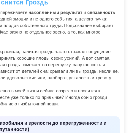
 снится Гроздь
ы переживаете
накопленный результат
и
связанность
 одной эмоции и не одного события, а целого пучка:
ли плодов собственного труда. Подсознание выбирает
йчас важно не отдельное звено, а то, как многое
 красивая, налитая гроздь часто отражает ощущение
 принять хорошие плоды своих усилий. А вот смятая,
 гроздь намекает на перегрузку, запутанность и
зависит от деталей сна: срывали ли вы гроздь, несли ее,
и удовольствие или, наоборот, усталость и тревогу.
менно в моей жизни сейчас созрело и просится к
сте уже только по привычке? Иногда сон о грозди
обилие от избыточной ноши.
изобилия и зрелости до перегруженности и
путанности)