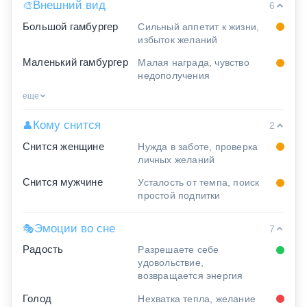
Внешний вид
🎨
6
Большой гамбургер
Сильный аппетит к жизни,
избыток желаний
Маленький гамбургер
Малая награда, чувство
недополучения
еще
Кому снится
👤
2
Снится женщине
Нужда в заботе, проверка
личных желаний
Снится мужчине
Усталость от темпа, поиск
простой подпитки
Эмоции во сне
🎭
7
Радость
Разрешаете себе
удовольствие,
возвращается энергия
Голод
Нехватка тепла, желание