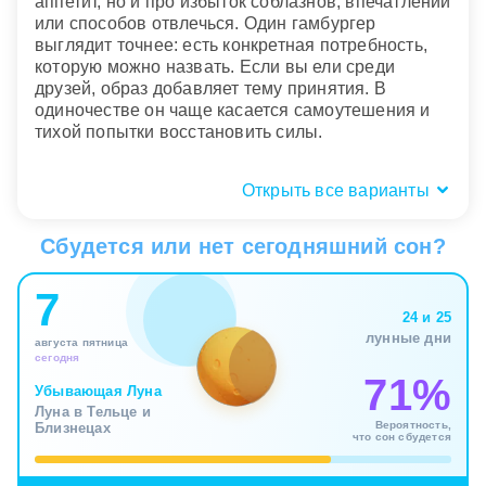
аппетит, но и про избыток соблазнов, впечатлений
или способов отвлечься. Один гамбургер
выглядит точнее: есть конкретная потребность,
которую можно назвать. Если вы ели среди
друзей, образ добавляет тему принятия. В
одиночестве он чаще касается самоутешения и
тихой попытки восстановить силы.
Открыть все варианты
Телесный отклик: сытость, тяжесть
или пустота
Сбудется или нет сегодняшний сон?
После гамбургера во сне особенно важны
7
ощущения тела. Сытость, тепло и удовольствие
24 и 25
говорят, что вам действительно не хватало
лунные дни
августа пятница
отдыха, награды или права перестать все
сегодня
контролировать. Сон показывает удачное
71%
попадание в потребность: пусть решение и
Убывающая Луна
Луна в Тельце и
простое, но в этот момент оно сработало и дало
Вероятность,
Близнецах
внутреннюю передышку.
что сон сбудется
Тяжесть, тошнотворность или странная пустота