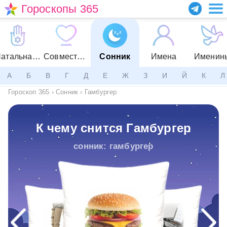
Гороскопы 365
Натальная карта
Совместимость
Сонник
Имена
Именин
А
Б
В
Г
Д
Е
Ж
З
И
Й
К
Л
Гороскоп 365
›
Сонник
›
Гамбургер
К чему снится Гамбургер
сонник: гамбургер