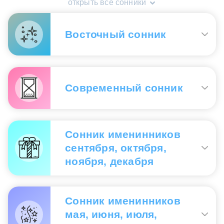
открыть все сонники
усталость от темпа, задач и необходимости все
время держать себя в форме. Гамбургер
становится образом быстрой подпитки, награды
Восточный сонник
или компенсации за перенапряжение. Если во
сне он оказался пустым, холодным или тяжелым,
подсознание подсказывает: выбранный способ
разрядки дает короткое облегчение, но не
Есть гамбургер
— знак того, что ты склонна идти
возвращает настоящую опору.
проторенными путями.
Современный сонник
Молодую женщину сон, в котором она с
Сонник «Гороскопы 365»
отвращением смотрит, как ее возлюбленный ест
гамбургер
— предупреждает: из-за своих
Есть гамбургер
— означает потакание своим
чрезмерных требований она рискует растерять
слабостям, прихотям.
Сонник именинников
всех своих поклонников.
сентября, октября,
Покупать гамбургер
— означает стеснение в
Восточный сонник
денежных делах, неловкость, смущение.
ноября, декабря
Готовить самому
— говорит о том, что Вы
проявите любопытство и находчивость.
Видеть во сне, как вы с жадностью, на ходу,
уплетаете гамбургер
— вас что-то гнетет, и вы
Сонник именинников
Угощать гамбургером лицо противоположного
хватаетесь за все дела сразу, ничего не успевая.
мая, июня, июля,
пола
— означает склонность к садизму.