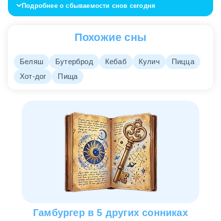
Подробнее о сбываемости снов сегодня
после еды меняют смысл. Подсознание не спорит
с желанием комфорта, а лишь показывает цену
слишком быстрой компенсации. Вы можете
Похожие сны
заедать напряжение, скуку или обиду чем-то
ярким, но не тем, что по-настоящему насыщает.
Такой сон помогает различить настоящий голод и
Беляш
Бутерброд
Кебаб
Кулич
Пицца
привычку срочно глушить чувства.
Хот-дог
Пища
Кому приснился сон: женщине,
мужчине
Женщине.
Гамбургер во сне чаще связан с
правом на простое удовольствие и заботу о себе
без чувства вины. Если женщине приснилось, что
еда вкусная и теплая, сон поддерживает
потребность остановиться и восстановиться. Для
незамужней женщины образ может также
касаться эмоционального голода и желания
отношений, где тепло не придется выпрашивать.
Гамбургер в 5 других сонниках
Мужчине.
Такой сон нередко показывает