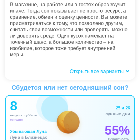
В магазине, на работе или в гостях образ звучит
иначе. Тогда сон показывает не просто ресурс, а
сравнение, обмен и оценку ценности. Вы можете
присматриваться к тому, что позволено другим,
считать свои возможности или проверять, можно
ли доверять среде. Один кусок намекает на
точечный шанс, а большое количество – на
изобилие, которое тоже требует внутренней
меры.
Открыть все варианты
Состояние буженины: вкус,
тяжесть или пустота
Сбудется или нет сегодняшний сон?
Вкусная буженина во сне связана с телесным
8
подтверждением, что нечто в жизни
25 и 26
действительно питает. Это не абстрактный успех,
лунные дни
августа суббота
а ощутимая польза: силы возвращаются,
сегодня
напряжение снижается, вы лучше чувствуете
55%
границы и меньше цепляетесь за дефицит. Сон
Убывающая Луна
может мягко напоминать, что удовольствие не
Луна в Близнецах
Вероятность,