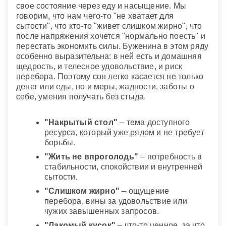
свое состояние через еду и насыщение. Мы
говорим, что нам чего-то "не хватает для
сытости", что кто-то "живет слишком жирно", что
после напряжения хочется "нормально поесть" и
перестать экономить силы. Буженина в этом ряду
особенно выразительна: в ней есть и домашняя
щедрость, и телесное удовольствие, и риск
перебора. Поэтому сон легко касается не только
денег или еды, но и меры, жадности, заботы о
себе, умения получать без стыда.
"Накрытый стол"
– тема доступного
ресурса, который уже рядом и не требует
борьбы.
"Жить не впроголодь"
– потребность в
стабильности, спокойствии и внутренней
сытости.
"Слишком жирно"
– ощущение
перебора, вины за удовольствие или
чужих завышенных запросов.
"Лакомый кусок"
– что-то ценное, за что