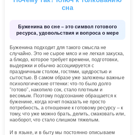
отдохнете, а, может быть, судьба поманит вас
сна
интересным путешествием. Это один из самых
счастливых снов.
Буженина во сне – это символ готового
Современный сонник
ресурса, удовольствия и вопроса о мере
Буженина подходит для такого смысла не
случайно. Это не сырое мясо и не легкая закуска,
а блюдо, которое требует времени, подготовки,
выдержки и обычно ассоциируется с
праздничным столом, гостями, щедростью и
сытостью. В самом образе уже заложены важные
психологические оттенки: что-то было долго
"готово", накопило сок, стало плотным и
весомым. Поэтому подсознание обращается к
буженине, когда хочет показать не просто
потребность, а отношение к готовому ресурсу – к
тому, что уже можно брать, делить, смаковать или,
наоборот, что стало слишком тяжелым.
И в языке, и в быту мы постоянно описываем