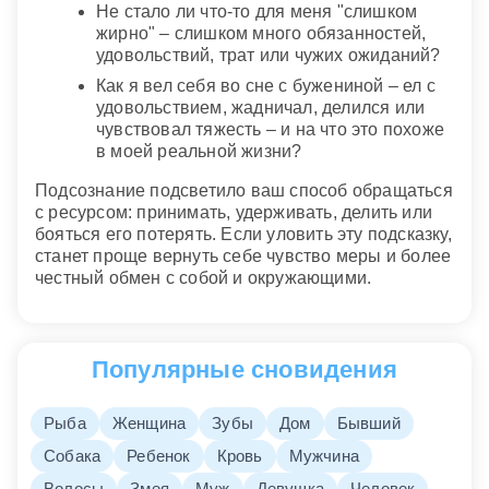
Не стало ли что-то для меня "слишком
жирно" – слишком много обязанностей,
удовольствий, трат или чужих ожиданий?
Как я вел себя во сне с бужениной – ел с
удовольствием, жадничал, делился или
чувствовал тяжесть – и на что это похоже
в моей реальной жизни?
Подсознание подсветило ваш способ обращаться
с ресурсом: принимать, удерживать, делить или
бояться его потерять. Если уловить эту подсказку,
станет проще вернуть себе чувство меры и более
честный обмен с собой и окружающими.
Популярные сновидения
Рыба
Женщина
Зубы
Дом
Бывший
Собака
Ребенок
Кровь
Мужчина
Волосы
Змея
Муж
Девушка
Человек