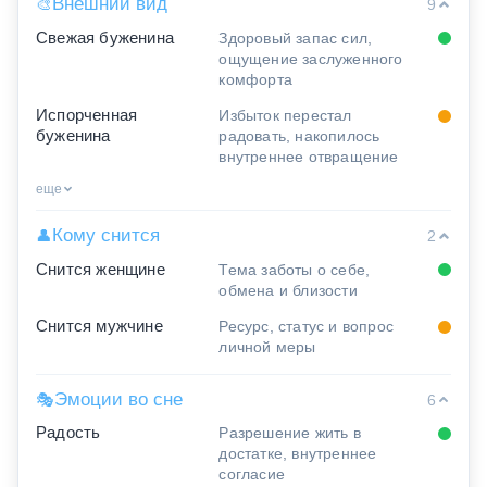
Внешний вид
🎨
9
Свежая буженина
Здоровый запас сил,
ощущение заслуженного
комфорта
Испорченная
Избыток перестал
буженина
радовать, накопилось
внутреннее отвращение
еще
Кому снится
👤
2
Снится женщине
Тема заботы о себе,
обмена и близости
Снится мужчине
Ресурс, статус и вопрос
личной меры
Эмоции во сне
🎭
6
Радость
Разрешение жить в
достатке, внутреннее
согласие