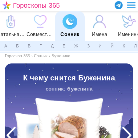
Гороскопы 365
Натальная карта
Совместимость
Сонник
Имена
Именин
А
Б
В
Г
Д
Е
Ж
З
И
Й
К
Л
Гороскоп 365
›
Сонник
›
Буженина
К чему снится Буженина
сонник: буженина