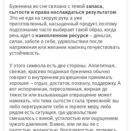
Буженина во сне связана с темой
запаса,
сытости и права наслаждаться результатом
.
Это не еда на скорую руку, а уже
приготовленный, насыщенный продукт, поэтому
подсознание часто выбирает такой образ, когда
речь идет о
накопленном ресурсе
– деньгах,
силах, заботе о себе, удовольствии после
напряжения или желании наконец почувствовать
устойчивость.
У этого символа есть две стороны. Аппетитная,
свежая, красиво поданная буженина обычно
говорит о внутреннем разрешении принимать
хорошее – отдых, достаток, похвалу, поддержку. А
вот испорченная, пересоленная, жирная до
тяжести или вызывающая отвращение может
намекать, что тема сытости стала тревожной: вы
либо перегружаете себя и теряете меру, либо
рядом есть ситуация, где удовольствие
смешалось с виной, усталостью или ощущением
чужого давления. Важно, ели ли вы ее с
радостью, жадностью, брезгливостью, делились