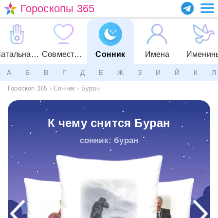
Гороскопы 365
Натальная карта
Совместимость
Сонник
Имена
Именин
А
Б
В
Г
Д
Е
Ж
З
И
Й
К
Л
Гороскоп 365
›
Сонник
›
Буран
К чему снится Буран
сонник: буран