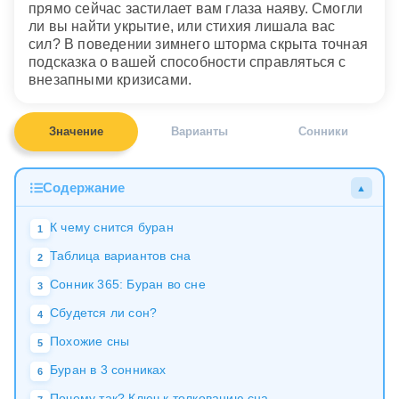
прямо сейчас застилает вам глаза наяву. Смогли
ли вы найти укрытие, или стихия лишала вас
сил? В поведении зимнего шторма скрыта точная
подсказка о вашей способности справляться с
внезапными кризисами.
Значение
Варианты
Сонники
Содержание
▲
К чему снится буран
1
Таблица вариантов сна
2
Сонник 365: Буран во сне
3
Сбудется ли сон?
4
Похожие сны
5
Буран в 3 сонниках
6
Почему так? Ключ к толкованию сна