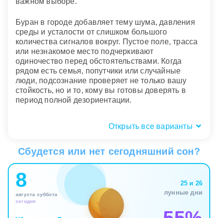
важном выборе.
Буран в городе добавляет тему шума, давления
среды и усталости от слишком большого
количества сигналов вокруг. Пустое поле, трасса
или незнакомое место подчеркивают
одиночество перед обстоятельствами. Когда
рядом есть семья, попутчики или случайные
люди, подсознание проверяет не только вашу
стойкость, но и то, кому вы готовы доверять в
период полной дезориентации.
Открыть все варианты
Физические ощущения: холод,
слепота, нехватка воздуха
Сбудется или нет сегодняшний сон?
Телесный отклик делает сон о буране особенно
8
сильным. Холод, который пробирает до костей,
25 и 26
говорит не только о стрессе, но и о нехватке
лунные дни
августа суббота
эмоционального тепла, поддержки, простого
сегодня
чувства безопасности. Когда во сне трудно
дышать, ветер бьет в лицо, а глаза ничего не