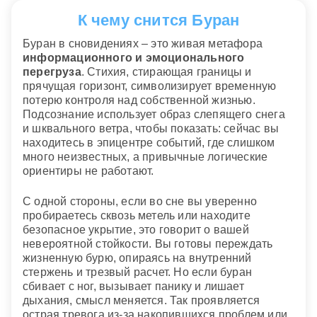
К чему снится Буран
Буран в сновидениях – это живая метафора
информационного и эмоционального
перегруза
. Стихия, стирающая границы и
прячущая горизонт, символизирует временную
потерю контроля над собственной жизнью.
Подсознание использует образ слепящего снега
и шквального ветра, чтобы показать: сейчас вы
находитесь в эпицентре событий, где слишком
много неизвестных, а привычные логические
ориентиры не работают.
С одной стороны, если во сне вы уверенно
пробираетесь сквозь метель или находите
безопасное укрытие, это говорит о вашей
невероятной стойкости. Вы готовы переждать
жизненную бурю, опираясь на внутренний
стержень и трезвый расчет. Но если буран
сбивает с ног, вызывает панику и лишает
дыхания, смысл меняется. Так проявляется
острая тревога из-за накопившихся проблем или