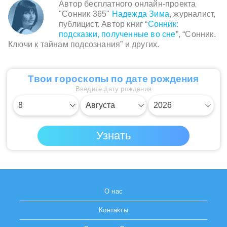
Автор бесплатного онлайн-проекта
"Сонник 365"
Надежда Зима
, журналист,
публицист. Автор книг “
Сонник:
подсказки, полученные во сне
”, “Сонник.
Ключи к тайнам подсознания” и других.
Твои гороскопы по дате рождения
Введите дату рождения
О нас
Контакты