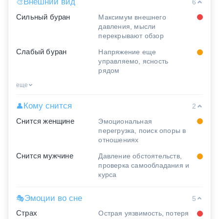
Внешний вид
🎨
6
Сильный буран
Максимум внешнего
давления, мысли
перекрывают обзор
Слабый буран
Напряжение еще
управляемо, ясность
рядом
еще
Кому снится
👤
2
Снится женщине
Эмоциональная
перегрузка, поиск опоры в
отношениях
Снится мужчине
Давление обстоятельств,
проверка самообладания и
курса
Эмоции во сне
🎭
5
Страх
Острая уязвимость, потеря