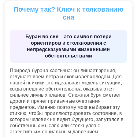
возможны и болезнь, и неудачи на работе или в
Почему так? Ключ к толкованию
бизнесе.
сна
Современный сонник
Буран во сне – это символ потери
ориентиров и столкновения с
непредсказуемыми жизненными
обстоятельствами
Природа бурана хаотична: он лишает зрения,
оглушает воем ветра и сковывает холодом. Для
нашей психики это идеальная модель ситуации,
когда внешние обстоятельства оказываются
сильнее личных планов. Снежная буря сметает
дороги и прячет привычные очертания
предметов. Именно поэтому мозг выбирает эту
стихию, чтобы проиллюстрировать состояние, в
котором человек не видит будущего, запутался в
собственных мыслях или столкнулся с
агрессивным социальным давлением.