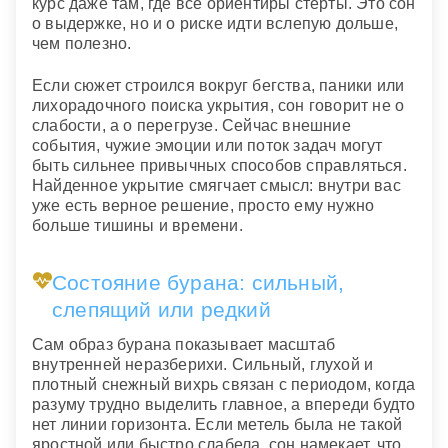
курс даже там, где все ориентиры стерты. Это сон
о выдержке, но и о риске идти вслепую дольше,
чем полезно.
Если сюжет строился вокруг бегства, паники или
лихорадочного поиска укрытия, сон говорит не о
слабости, а о перегрузе. Сейчас внешние
события, чужие эмоции или поток задач могут
быть сильнее привычных способов справляться.
Найденное укрытие смягчает смысл: внутри вас
уже есть верное решение, просто ему нужно
больше тишины и времени.
Состояние бурана: сильный,
слепящий или редкий
Сам образ бурана показывает масштаб
внутренней неразберихи. Сильный, глухой и
плотный снежный вихрь связан с периодом, когда
разуму трудно выделить главное, а впереди будто
нет линии горизонта. Если метель была не такой
яростной или быстро слабела, сон намекает, что