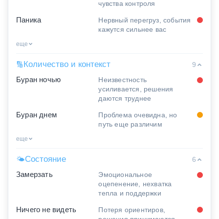
чувства контроля
Паника
Нервный перегруз, события
кажутся сильнее вас
еще
Количество и контекст
🔢
9
Буран ночью
Неизвестность
усиливается, решения
даются труднее
Буран днем
Проблема очевидна, но
путь еще различим
еще
Состояние
🌤
6
Замерзать
Эмоциональное
оцепенение, нехватка
тепла и поддержки
Ничего не видеть
Потеря ориентиров,
решения принимаются