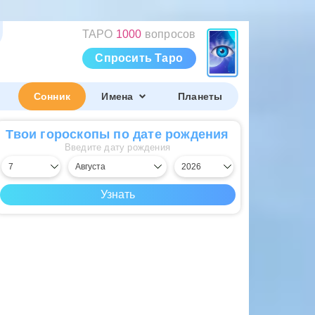
ТАРО
1000
вопросов
Спросить Таро
Сонник
Имена
Планеты
Твои гороскопы по дате рождения
Введите дату рождения