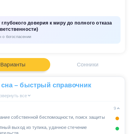
глубокого доверия к миру до полного отказа
тветственности)
н о богоспасении
Варианты
Сонники
 сна – быстрый справочник
звернуть все
9
ание собственной беспомощности, поиск защиты
пный выход из тупика, удачное стечение
ятельств