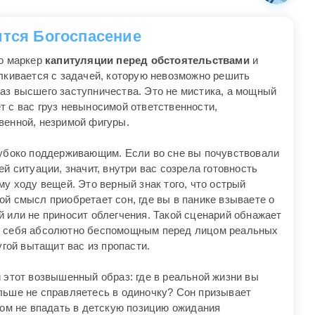
ится Богоспасение
то маркер
капитуляции перед обстоятельствами
и
алкивается с задачей, которую невозможно решить
аз высшего заступничества. Это не мистика, а мощный
т с вас груз невыносимой ответственности,
венной, незримой фигуры.
лубоко поддерживающим. Если во сне вы почувствовали
й ситуации, значит, внутри вас созрела готовность
му ходу вещей. Это верный знак того, что острый
й смысл приобретает сон, где вы в панике взываете о
 или не приносит облегчения. Такой сценарий обнажает
е себя абсолютно беспомощным перед лицом реальных
угой вытащит вас из пропасти.
 этот возвышенный образ: где в реальной жизни вы
льше не справляетесь в одиночку? Сон призывает
том не впадать в детскую позицию ожидания