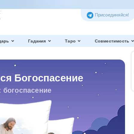
Присоединяйся!
дарь
Гадания
Таро
Совместимость
тся Богоспасение
: богоспасение