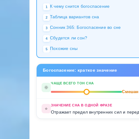
К чему снится богоспасение
1
Таблица вариантов сна
2
Сонник 365: Богоспасение во сне
3
Сбудется ли сон?
4
Похожие сны
5
Богоспасение: краткое значение
ЧАЩЕ ВСЕГО ТОН СНА
🌞
Смешан
ЗНАЧЕНИЕ СНА В ОДНОЙ ФРАЗЕ
⭐
Отражает предел внутренних сил и пере