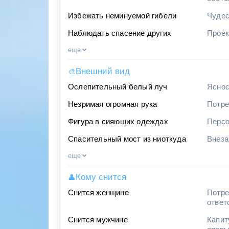
Избежать неминуемой гибели
Чудес
Наблюдать спасение других
Проек
еще
Внешний вид
🎨
Ослепительный белый луч
Яснос
Незримая огромная рука
Потре
Фигура в сияющих одеждах
Персо
Спасительный мост из ниоткуда
Внеза
еще
Кому снится
👤
Снится женщине
Потре
ответ
Снится мужчине
Капит