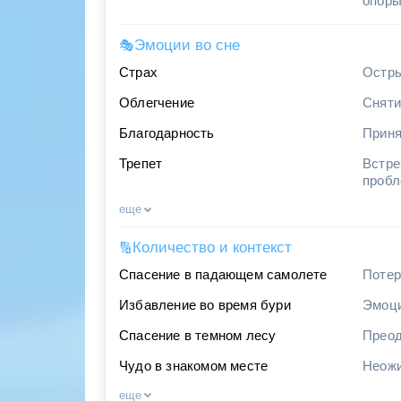
опор
Эмоции во сне
🎭
Страх
Остры
Облегчение
Сняти
Благодарность
Приня
Трепет
Встре
проб
еще
Количество и контекст
🔢
Спасение в падающем самолете
Потер
Избавление во время бури
Эмоци
Спасение в темном лесу
Преод
Чудо в знакомом месте
Неожи
еще