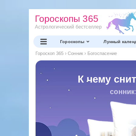
Гороскопы 365
Астрологический бестселлер
Гороскопы
Лунный кален
Гороскоп 365
›
Сонник
›
Богоспасение
К чему сни
сонник