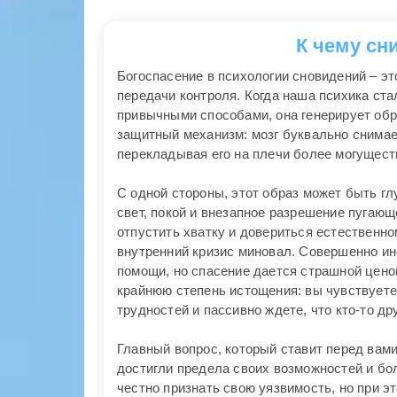
К чему сн
Богоспасение в психологии сновидений – э
передачи контроля. Когда наша психика ст
привычными способами, она генерирует обр
защитный механизм: мозг буквально снимае
перекладывая его на плечи более могущест
С одной стороны, этот образ может быть г
свет, покой и внезапное разрешение пугающе
отпустить хватку и довериться естественно
внутренний кризис миновал. Совершенно ино
помощи, но спасение дается страшной ценой
крайнюю степень истощения: вы чувствует
трудностей и пассивно ждете, что кто-то др
Главный вопрос, который ставит перед вами
достигли предела своих возможностей и бо
честно признать свою уязвимость, но при э