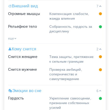
Внешний вид
🎨
7
Огромные мышцы
Компенсация слабости,
жажда влияния
Рельефное тело
Собранность, гордость за
дисциплину
еще
Кому снится
👤
2
Снится женщине
Тема защиты, притяжение
к сильным границам
Снится мужчине
Проверка амбиций,
соперничество и
самоутверждение
Эмоции во сне
🎭
6
Гордость
Укрепление самооценки,
признание собственных
усилий