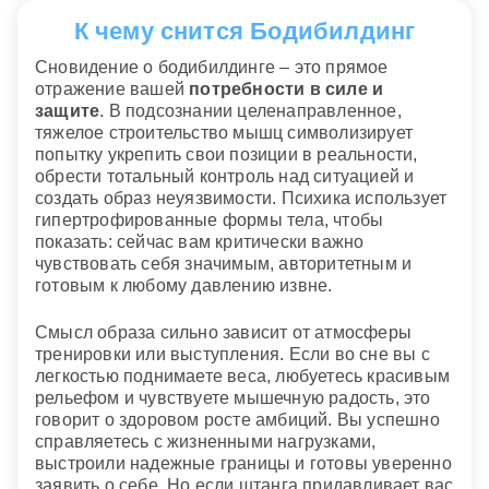
К чему снится Бодибилдинг
Сновидение о бодибилдинге – это прямое
отражение вашей
потребности в силе и
защите
. В подсознании целенаправленное,
тяжелое строительство мышц символизирует
попытку укрепить свои позиции в реальности,
обрести тотальный контроль над ситуацией и
создать образ неуязвимости. Психика использует
гипертрофированные формы тела, чтобы
показать: сейчас вам критически важно
чувствовать себя значимым, авторитетным и
готовым к любому давлению извне.
Смысл образа сильно зависит от атмосферы
тренировки или выступления. Если во сне вы с
легкостью поднимаете веса, любуетесь красивым
рельефом и чувствуете мышечную радость, это
говорит о здоровом росте амбиций. Вы успешно
справляетесь с жизненными нагрузками,
выстроили надежные границы и готовы уверенно
заявить о себе. Но если штанга придавливает вас