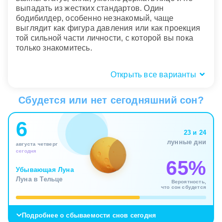
выпадать из жестких стандартов. Один
бодибилдер, особенно незнакомый, чаще
выглядит как фигура давления или как проекция
той сильной части личности, с которой вы пока
только знакомитесь.
Открыть все варианты
Состояние тела: мощь, усталость,
травма
Сбудется или нет сегодняшний сон?
Чувствовать во сне силу, уверенность и
6
спокойную мощь значит переживать период
23 и 24
внутренней сборки. Сон показывает, что вы
лунные дни
августа четверг
постепенно осваиваете контроль над нагрузками,
сегодня
а не просто терпите их. В таком состоянии
65%
бодибилдинг становится образом способности
Убывающая Луна
держать удар, не теряя себя и не впадая в
Луна в Тельце
Вероятность,
жесткую оборону.
что сон сбудется
Усталость, боль или травма переводят сюжет в
Подробнее о сбываемости снов сегодня
тему перенапряжения. Подсознание показывает