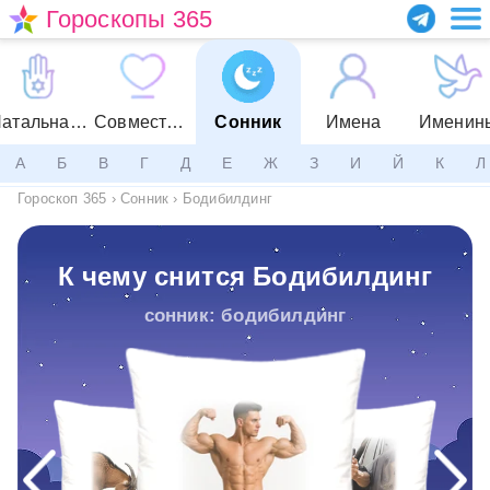
Гороскопы 365
Натальная карта
Совместимость
Сонник
Имена
Именин
А
Б
В
Г
Д
Е
Ж
З
И
Й
К
Л
Гороскоп 365
›
Сонник
›
Бодибилдинг
К чему снится Бодибилдинг
сонник: бодибилдинг