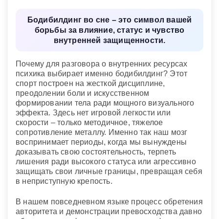
скрывается ложь.
проблемы можно забыть.
Бодибилдинг во сне – это символ вашей
Если во сне вы присутствуете на соревнованиях
борьбы за влияние, статус и чувство
по бодибилдингу
— это знак того, что скоро на
внутренней защищенности.
вашем пути возникнет огромное препятствие,
преодолеть которое вы сможете только ценой
больших потерь, в трудную минуту вы не сможете
Почему для разговора о внутренних ресурсах
рассчитывать на помощь друзей.
психика выбирает именно бодибилдинг? Этот
спорт построен на жесткой дисциплине,
Современный сонник
преодолении боли и искусственном
формировании тела ради мощного визуального
эффекта. Здесь нет игровой легкости или
скорости – только методичное, тяжелое
сопротивление металлу. Именно так наш мозг
воспринимает периоды, когда мы вынуждены
доказывать свою состоятельность, терпеть
лишения ради высокого статуса или агрессивно
защищать свои личные границы, превращая себя
в неприступную крепость.
В нашем повседневном языке процесс обретения
авторитета и демонстрации превосходства давно