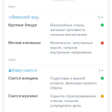
еще
Внешний вид
🎨
8
Крупные бигуди
Масштабные планы,
желание произвести
сильное впечатление
Мелкие коклюшки
Мелочность, запутанные
мысли, сильное
внутреннее напряжение
еще
Кому снится
👤
2
Снится женщине
Подготовка к важной
встрече, фиксация нужного
образа
Снится мужчине
Скрытое структурирование
планов, попытка
упорядочить дела