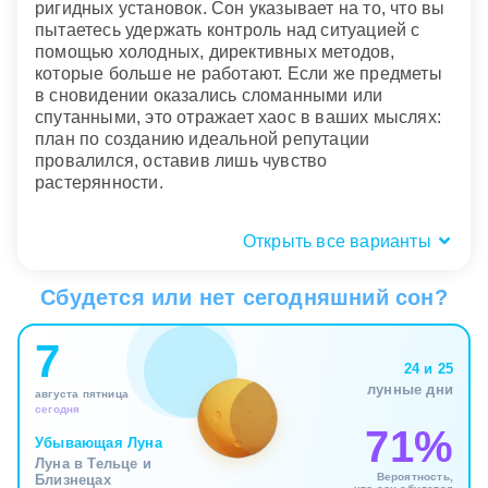
ригидных установок. Сон указывает на то, что вы
пытаетесь удержать контроль над ситуацией с
помощью холодных, директивных методов,
которые больше не работают. Если же предметы
в сновидении оказались сломанными или
спутанными, это отражает хаос в ваших мыслях:
план по созданию идеальной репутации
провалился, оставив лишь чувство
растерянности.
Открыть все варианты
Пространство и локация:
домашний уют или улица?
Сбудется или нет сегодняшний сон?
Окружающая обстановка во сне задает масштаб
7
вашего внутреннего напряжения. Находиться в
24 и 25
бигуди перед домашним зеркалом или в кресле
лунные дни
августа пятница
парикмахера – абсолютно естественный сюжет.
сегодня
Он подтверждает, что процессы
71%
самоформирования и подготовки проходят в
Убывающая Луна
Луна в Тельце и
безопасной среде. Вы позволили себе взять
Вероятность,
Близнецах
паузу, закрыть двери от внешнего мира и