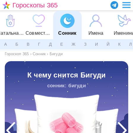
Гороскопы 365
Натальная карта
Совместимость
Сонник
Имена
Именин
А
Б
В
Г
Д
Е
Ж
З
И
Й
К
Л
Гороскоп 365
›
Сонник
›
Бигуди
К чему снится Бигуди
сонник: бигуди