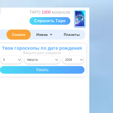
ТАРО
1000
вопросов
Спросить Таро
Сонник
Имена
Планеты
Твои гороскопы по дате рождения
Введите дату рождения