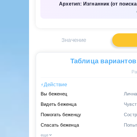
Архетип: Изгнанник (от поиск
Значение
Таблица вариантов
Ра
Действие
⚡
Вы беженец
Лична
Видеть беженца
Чувст
Помогать беженцу
Состр
Спасать беженца
Попыт
еще