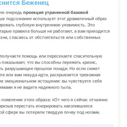
 снится Беженец
вую очередь
проекция утраченной базовой
ше подсознание использует этот драматичный образ
ировать глубокую внутреннюю уязвимость. Это
старые правила больше не работают, а вам приходится
изни, спасаясь от обстоятельств или собственных
 получаете помощь или пересекаете спасительную
 показывает, что вы способны пережить кризис,
ить разрушающее прошлое позади. Но если сюжет
лпе или вам некуда идти, раскрывается тревожная
нем эмоциональном истощении: вы чувствуете себя
мами и не видите надежного тыла.
 появление этого образа: «От чего я сейчас отчаянно
призыв перестать игнорировать накопившееся
кой сфере вы потеряли твердую почву под ногами.