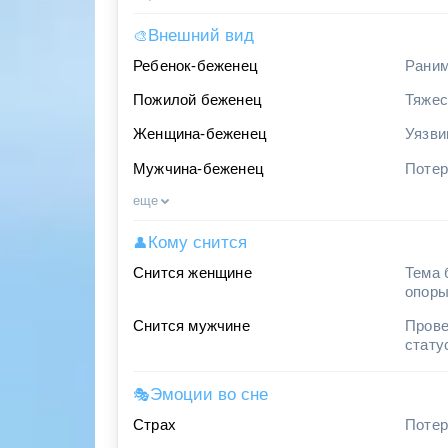
Внешний вид
🎨
Ребенок-беженец
Раним
Пожилой беженец
Тяжес
Женщина-беженец
Уязви
Мужчина-беженец
Потер
еще
Кому снится
👤
Снится женщине
Тема 
опор
Снится мужчине
Прове
стату
Эмоции во сне
🎭
Страх
Потер