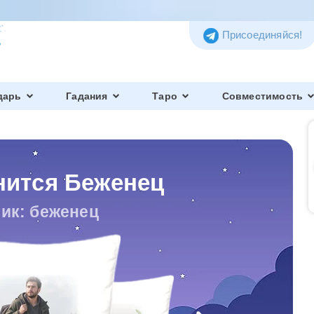
Присоединяйся!
дарь
Гадания
Таро
Совместимость
нится Беженец
ик: беженец