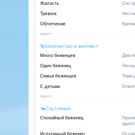
Жалость
Состр
Тревога
Неста
Облегчение
Кризи
еще
Количество и контекст
🔢
Много беженцев
Давле
Один беженец
Личны
Семья беженцев
Тема 
С детьми
Ответ
еще
Состояние
🌤
Спокойный беженец
Приня
адапт
Испуганный беженец
Остро