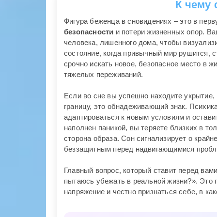
К чему
Фигура беженца в сновидениях – это в пер
безопасности
и потери жизненных опор. Ва
человека, лишенного дома, чтобы визуализ
состояние, когда привычный мир рушится, 
срочно искать новое, безопасное место в ж
тяжелых переживаний.
Если во сне вы успешно находите укрытие,
границу, это обнадеживающий знак. Психика
адаптироваться к новым условиям и остав
наполнен паникой, вы теряете близких в то
сторона образа. Сон сигнализирует о край
беззащитным перед надвигающимися пробле
Главный вопрос, который ставит перед вами
пытаюсь убежать в реальной жизни?». Это 
напряжение и честно признаться себе, в ка