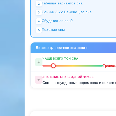
Таблица вариантов сна
2
Сонник 365: Беженец во сне
3
Сбудется ли сон?
4
Похожие сны
5
Беженец: краткое значение
ЧАЩЕ ВСЕГО ТОН СНА
🌞
Трево
ЗНАЧЕНИЕ СНА В ОДНОЙ ФРАЗЕ
⭐
Сон о вынужденных переменах и поиске