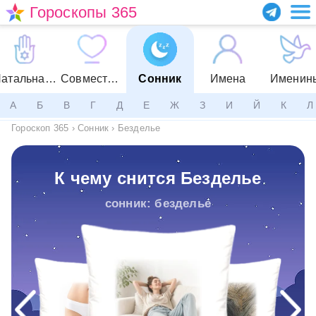
Гороскопы 365
Натальная карта
Совместимость
Сонник
Имена
Именин
А
Б
В
Г
Д
Е
Ж
З
И
Й
К
Л
Гороскоп 365
›
Сонник
›
Безделье
К чему снится Безделье
сонник: безделье