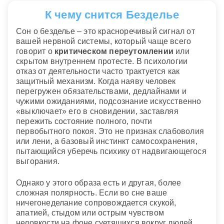
К чему снится Безделье
Сон о безделье – это красноречивый сигнал от
вашей нервной системы, который чаще всего
говорит о
критическом переутомлении
или
скрытом внутреннем протесте. В психологии
отказ от деятельности часто трактуется как
защитный механизм. Когда наяву человек
перегружен обязательствами, дедлайнами и
чужими ожиданиями, подсознание искусственно
«выключает» его в сновидении, заставляя
пережить состояние полного, почти
первобытного покоя. Это не признак слабоволия
или лени, а базовый инстинкт самосохранения,
пытающийся уберечь психику от надвигающегося
выгорания.
Однако у этого образа есть и другая, более
сложная полярность. Если во сне ваше
ничегонеделание сопровождается скукой,
апатией, стыдом или острым чувством
неловкости на фоне суетящихся вокруг людей,