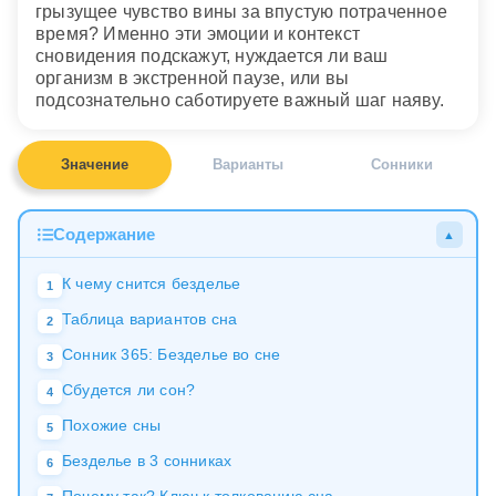
грызущее чувство вины за впустую потраченное
время? Именно эти эмоции и контекст
сновидения подскажут, нуждается ли ваш
организм в экстренной паузе, или вы
подсознательно саботируете важный шаг наяву.
Значение
Варианты
Сонники
Содержание
▲
К чему снится безделье
1
Таблица вариантов сна
2
Сонник 365: Безделье во сне
3
Сбудется ли сон?
4
Похожие сны
5
Безделье в 3 сонниках
6
Почему так? Ключ к толкованию сна