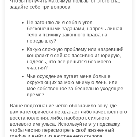
Чтобы получить максимум пользы от этого сна,
задайте себе три вопроса:
Не загоняю ли я себя в угол
бесконечными задачами, напрочь лишая
тело и психику законного права на
передышку?
Какую сложную проблему или назревший
конфликт я сейчас пассивно игнорирую,
надеясь, что все решится без моего
участия?
Чье осуждение пугает меня больше:
окружающих за мою мнимую лень, или
мое собственное за бесцельно уходящее
время?
Ваше подсознание четко обозначило зону, где
вам категорически не хватает либо качественного
восстановления, либо, наоборот, сильного
волевого импульса. Используйте эту подсказку,
чтобы честно пересмотреть свой жизненный
график и выйти из внутреннего ступора.