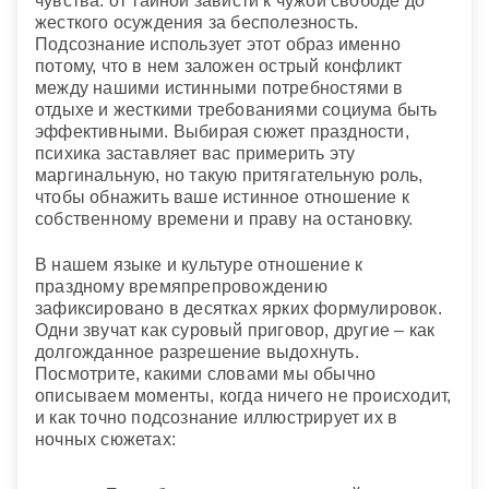
чувства: от тайной зависти к чужой свободе до
испытать горькое разочарование.
жесткого осуждения за бесполезность.
Если девушке во сне что-то говорит о том, что ее
Подсознание использует этот образ именно
избранник склонен к ничегонеделанию
— это
потому, что в нем заложен острый конфликт
знак, что она не будет иметь успеха у сильного
между нашими истинными потребностями в
пола, ибо ее поведение отобьет у них всякую
отдыхе и жесткими требованиями социума быть
охоту связать свою судьбу с особой подобного
эффективными. Выбирая сюжет праздности,
рода.
психика заставляет вас примерить эту
маргинальную, но такую притягательную роль,
чтобы обнажить ваше истинное отношение к
собственному времени и праву на остановку.
В нашем языке и культуре отношение к
праздному времяпрепровождению
зафиксировано в десятках ярких формулировок.
Одни звучат как суровый приговор, другие – как
долгожданное разрешение выдохнуть.
Посмотрите, какими словами мы обычно
описываем моменты, когда ничего не происходит,
и как точно подсознание иллюстрирует их в
ночных сюжетах: