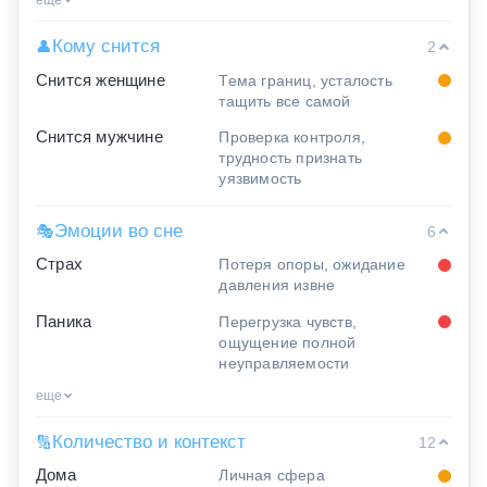
еще
Кому снится
👤
2
Снится женщине
Тема границ, усталость
тащить все самой
Снится мужчине
Проверка контроля,
трудность признать
уязвимость
Эмоции во сне
🎭
6
Страх
Потеря опоры, ожидание
давления извне
Паника
Перегрузка чувств,
ощущение полной
неуправляемости
еще
Количество и контекст
🔢
12
Дома
Личная сфера