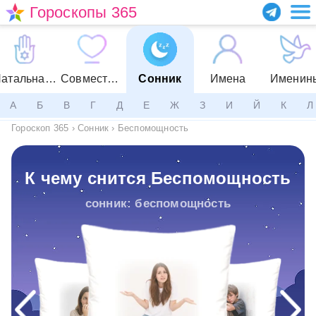
Гороскопы 365
Натальная карта
Совместимость
Сонник
Имена
Именин
А
Б
В
Г
Д
Е
Ж
З
И
Й
К
Л
Гороскоп 365
›
Сонник
›
Беспомощность
К чему снится Беспомощность
сонник: беспомощность