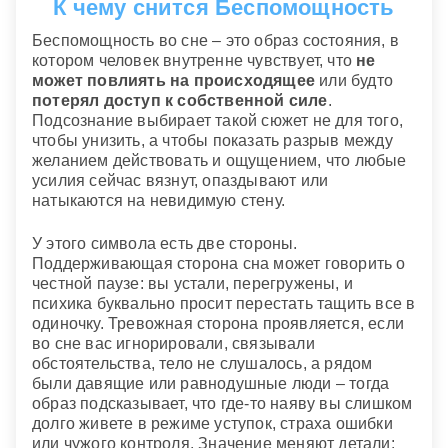
К чему снится Беспомощность
Беспомощность во сне – это образ состояния, в
котором человек внутренне чувствует, что
не
может повлиять на происходящее
или будто
потерял доступ к собственной силе
.
Подсознание выбирает такой сюжет не для того,
чтобы унизить, а чтобы показать разрыв между
желанием действовать и ощущением, что любые
усилия сейчас вязнут, опаздывают или
натыкаются на невидимую стену.
У этого символа есть две стороны.
Поддерживающая сторона сна может говорить о
честной паузе: вы устали, перегружены, и
психика буквально просит перестать тащить все в
одиночку. Тревожная сторона проявляется, если
во сне вас игнорировали, связывали
обстоятельства, тело не слушалось, а рядом
были давящие или равнодушные люди – тогда
образ подсказывает, что где-то наяву вы слишком
долго живете в режиме уступок, страха ошибки
или чужого контроля. Значение меняют детали: