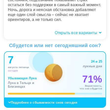
остаться без поддержки в самый важный момент.
Ночь, дорога и неясная обстановка добавляют
еще один слой смысла – сейчас не хватает
ориентиров, а не только сил.
Открыть все варианты
Кто был рядом: близкие или чужие
люди?
Сбудется или нет сегодняшний сон?
Если беспомощность во сне переживаете не вы,
7
а кто-то рядом, сон переносит акцент на
24 и 25
отношения. Близкий человек в слабом положении
лунные дни
августа пятница
может отражать вашу усталость от роли
сегодня
спасателя, тревогу за него или скрытое чувство,
71%
что в паре и семье слишком многое держится на
Убывающая Луна
Луна в Тельце и
вас. Подсознание здесь говорит не только о
Вероятность,
Близнецах
сочувствии, но и о неравном распределении
что сон сбудется
нагрузки.
Подробнее о сбываемости снов сегодня
Чужие люди меняют оттенок сна. Их
беспомощность часто символизирует общую