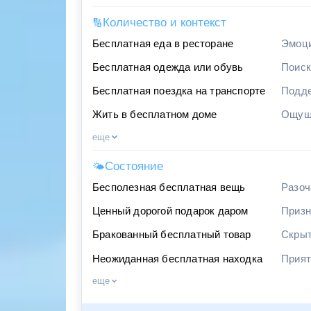
Количество и контекст
🔢
Бесплатная еда в ресторане
Эмоци
Бесплатная одежда или обувь
Поиск
Бесплатная поездка на транспорте
Подде
Жить в бесплатном доме
Ощуще
еще
Состояние
🌤
Бесполезная бесплатная вещь
Разоч
Ценный дорогой подарок даром
Призн
Бракованный бесплатный товар
Скрыт
Неожиданная бесплатная находка
Прият
еще