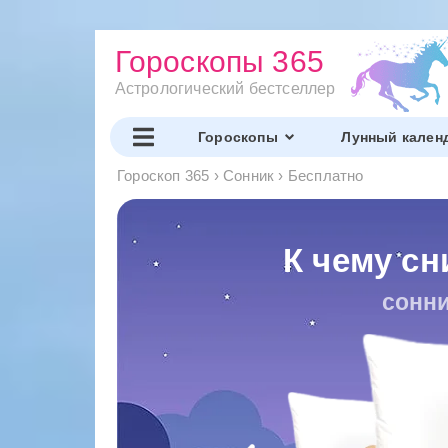
Гороскопы 365
Астрологический бестселлер
Гороскопы
Лунный кален
Гороскоп 365
›
Сонник
›
Бесплатно
К чему сн
сонни