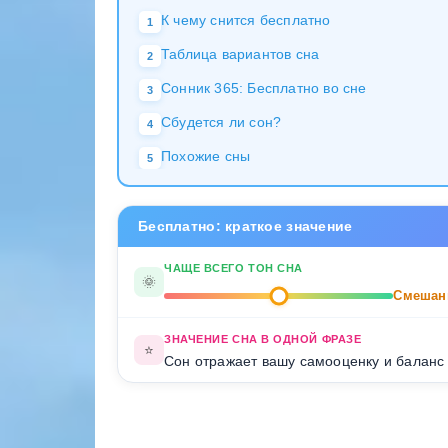
К чему снится бесплатно
1
Таблица вариантов сна
2
Сонник 365: Бесплатно во сне
3
Сбудется ли сон?
4
Похожие сны
5
Бесплатно: краткое значение
ЧАЩЕ ВСЕГО ТОН СНА
🌞
Смешан
ЗНАЧЕНИЕ СНА В ОДНОЙ ФРАЗЕ
⭐
Сон отражает вашу самооценку и баланс