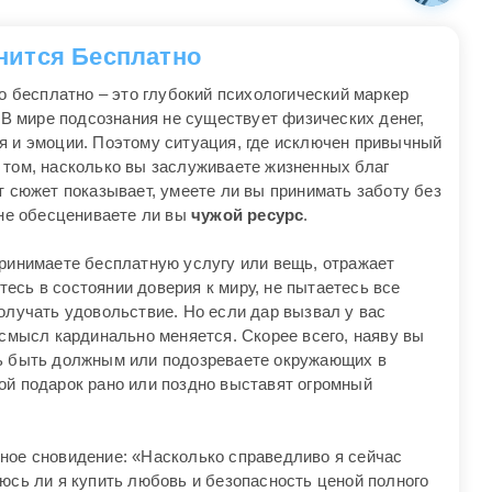
снится Бесплатно
то бесплатно – это глубокий психологический маркер
 В мире подсознания не существует физических денег,
я и эмоции. Поэтому ситуация, где исключен привычный
 том, насколько вы заслуживаете жизненных благ
т сюжет показывает, умеете ли вы принимать заботу без
 не обесцениваете ли вы
чужой ресурс
.
принимаете бесплатную услугу или вещь, отражает
есь в состоянии доверия к миру, не пытаетесь все
олучать удовольствие. Но если дар вызвал у вас
 смысл кардинально меняется. Скорее всего, наяву вы
сь быть должным или подозреваете окружающих в
ой подарок рано или поздно выставят огромный
ное сновидение: «Насколько справедливо я сейчас
юсь ли я купить любовь и безопасность ценой полного