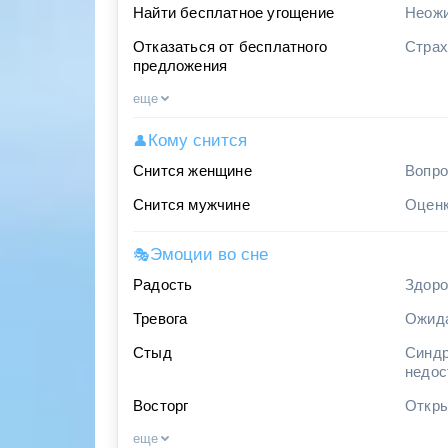
Найти бесплатное угощение
Неожи
Отказаться от бесплатного
Страх
предложения
еще
Кому снится
👤
Снится женщине
Вопро
Снится мужчине
Оценк
Эмоции во сне
🎭
Радость
Здоро
Тревога
Ожида
Стыд
Синдр
недос
Восторг
Откры
еще