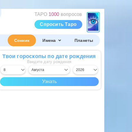
ТАРО
1000
вопросов
Спросить Таро
Сонник
Имена
Планеты
Твои гороскопы по дате рождения
Введите дату рождения