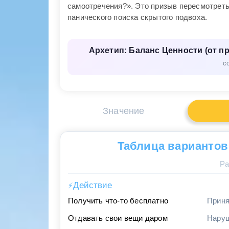
самоотречения?». Это призыв пересмотреть
панического поиска скрытого подвоха.
Архетип: Баланс Ценности (от п
с
Значение
Таблица вариантов
Ра
Действие
⚡
Получить что-то бесплатно
Приня
Отдавать свои вещи даром
Наруш