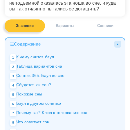
неподъемной оказалась эта ноша во сне, и куда
вы так отчаянно пытались ее дотащить?
Значение
Варианты
Сонники
Содержание
▲
К чему снится баул
1
Таблица вариантов сна
2
Сонник 365: Баул во сне
3
Сбудется ли сон?
4
Похожие сны
5
Баул в другом соннике
6
Почему так? Ключ к толкованию сна
7
Что советует сон
8