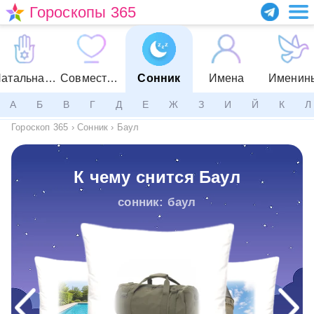
Гороскопы 365
Натальная карта
Совместимость
Сонник
Имена
Именин
А
Б
В
Г
Д
Е
Ж
З
И
Й
К
Л
Гороскоп 365
›
Сонник
›
Баул
К чему снится Баул
сонник: баул