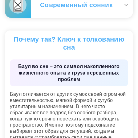
Современный сонник
своей нормой. Нести тяжелый баул во сне –
значит ощущать, что контроль над делами
держится ценой большого внутреннего
напряжения. Если баул теряется, рвется или
Видеть много баулов
— означает предстоящие
остается на вокзале, сон подсказывает не
хлопоты, связанные с поездками.
слабость, а необходимость пересмотреть груз,
Почему так? Ключ к толкованию
который вы продолжаете нести по инерции.
Укладывать вещи в баулы
— говорит о том, что
сна
Вас ожидают крупные потери или заботы о
страховании имущества.
Сонник «Гороскопы 365»
Сидеть на вокзале с баулами
— предсказывает,
Баул во сне – это символ накопленного
что Вы обманетесь в своих ожиданиях, но что
жизненного опыта и груза нерешенных
дела поправимы.
проблем
Если же во сне Вы несете тяжелый и неудобный
Баул отличается от других сумок своей огромной
баул
— в скором времени Вы поймете, что не
вместительностью, мягкой формой и сугубо
всегда исполнение корыстных помыслов
утилитарным назначением. В него часто
приносит удовлетворение, иногда бывает
сбрасывают все подряд без особого разбора,
полезно проявить великодушие.
когда нужно срочно переехать или освободить
Современный сонник
пространство. Именно поэтому подсознание
выбирает этот образ для ситуаций, когда мы
пытаемся «утрамбовать» свои смешанные