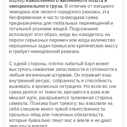
маркер
накопленного жизненного опыта и
эмоционального груза
. В отличие от изящного
чемодана или легкого городского рюкзака, эта
бесформенная и часто громоздкая сумка
предназначена для глобальных перемещений и
тотальной упаковки вещей. Подсознание
использует этот образ, когда вы находитесь на
пороге серьезных перемен или когда количество
нерешенных задач превысило критическую массу
и требует немедленной ревизии.
С одной стороны, плотно набитый баул может
выступать символом запасливости и готовности к
любым жизненным штормам. Он отражает ваш
внутренний ресурс, собранность и способность
выживать в кризисных ситуациях. Но если во сне
сумка рвется от тяжести, врезается в руки или
мешает идти, раскрывается тревожная сторона
символа. Психика бьет тревогу: вы взвалили на
себя слишком много чужой ответственности,
прошлых обид или токсичных обязательств,
которые буквально тянут вас к земле и не дают
двигаться вперед.