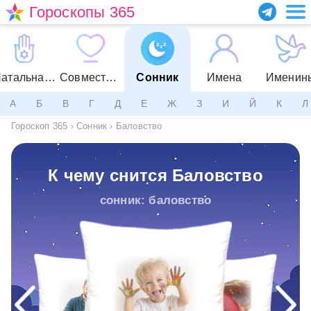
Гороскопы 365
Натальная карта
Совместимость
Сонник
Имена
Именин
А
Б
В
Г
Д
Е
Ж
З
И
Й
К
Л
Гороскоп 365
›
Сонник
›
Баловство
К чему снится Баловство
сонник: баловство