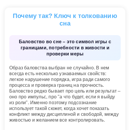
Если во сне вас раздражает баловство ребенка
Если вам доставляет удовольствие наблюдать за
— это означает, что вы устали от проблем и
баловством ребенка
— это означает, что вы
Почему так? Ключ к толкованию
трудностей и мечтаете об отдыхе, как о самом
интересуетесь всем новым, вы любимы
необходимом в жизни.
сна
окружающими и легко начинаете новые дела.
Если вам приятно наблюдать за баловством
Баловать ребенка в сновидении
— вы слишком
ребенка
— это говорит о том, что вас интересует
мягкий человек и достаточно легко поддаетесь
Баловство во сне – это символ игры с
все новое и забавное, вы легки на подъем и
чужому влиянию, что мешает вам принимать
границами, потребности в живости и
любимы окружающими.
самостоятельные решения и продвигаться по
проверки меры
карьерной лестнице.
Баловать ребенка во сне
— вы слишком мягки и
легко поддаетесь, если на вас нажимают, что
Образ баловства выбран не случайно. В нем
мешает вам действовать самостоятельно и
всегда есть несколько узнаваемых свойств:
продвигаться по служебной лестнице.
легкое нарушение порядка, игра ради самого
процесса и проверка границ на прочность.
Современный сонник
Баловство редко бывает про цель или результат –
оно про импульс, про "а что будет, если я выйду
из роли". Именно поэтому подсознание
использует такой сюжет, когда хочет показать
конфликт между дисциплиной и свободой, между
живостью и желанием все контролировать.