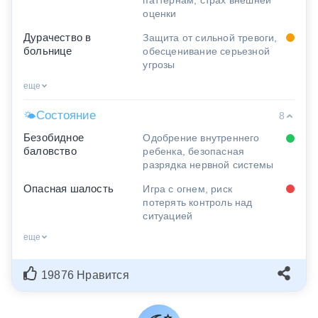
паттернам, страх внешней
оценки
Дурачество в
Защита от сильной тревоги,
больнице
обесценивание серьезной
угрозы
еще
Состояние
🌤
8
Безобидное
Одобрение внутреннего
баловство
ребенка, безопасная
разрядка нервной системы
Опасная шалость
Игра с огнем, риск
потерять контроль над
ситуацией
еще
19876 Нравится