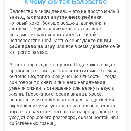
К чему снится Баловство
Баловство в сновидениях – это не просто милый
эпизод, а
символ внутреннего ребенка
,
который хочет больше воздуха, движения и
свободы. Подсознание через такой сюжет
показывает, как вы обходитесь с живой,
непосредственной частью себя:
даете ли вы
себе право на игру
или все время держите себя
в строгих рамках.
У этого образа две стороны. Поддерживающая
проявляется там, где баловство вызывает смех,
облегчение, тепло и ощущение близости – тогда
сон говорит о снятии лишнего напряжения,
умении оживить отношения или вернуть вкус к
жизни. Тревожная сторона видна в хаосе,
неловкости, испорченных вещах, раздражении
окружающих или чувстве стыда после шалости –
тогда сон намекает, что легкость превращается в
уход от серьезного разговора, обязанностей или
собственных границ.