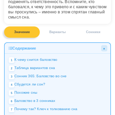
подменять ответственность. Вспомните, кто
баловался, к чему это привело и с каким чувством
вы проснулись – именно в этом спрятан главный
смысл сна.
Значение
Варианты
Сонники
Содержание
▲
К чему снится баловство
1
Таблица вариантов сна
2
Сонник 365: Баловство во сне
3
Сбудется ли сон?
4
Похожие сны
5
Баловство в 3 сонниках
6
Почему так? Ключ к толкованию сна
7