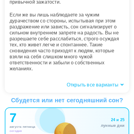
привычной зажатости.
Если же вы лишь наблюдаете за чужим
дурачеством со стороны, испытывая при этом
раздражение или зависть, сон сигнализирует о
сильном внутреннем запрете на радость. Вы не
разрешаете себе расслабиться, строго осуждая
тех, кто живет легче и спонтаннее. Такие
сновидения часто приходят к людям, которые
взяли на себя слишком много чужой
ответственности и забыли о собственных
желаниях.
Открыть все варианты
Состояние после шалости:
легкость, стыд или страх?
Сбудется или нет сегодняшний сон?
Эмоциональный осадок после пробуждения
7
часто оказывается важнее самого сюжета. Если
24 и 25
невинное баловство во сне завершается
лунные дни
августа пятница
чувством глубокого облегчения и тепла, значит, в
сегодня