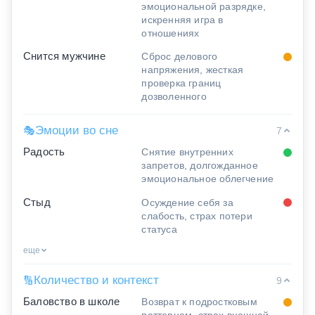
эмоциональной разрядке,
искренняя игра в
отношениях
Снится мужчине
Сброс делового
напряжения, жесткая
проверка границ
дозволенного
Эмоции во сне
🎭
7
Радость
Снятие внутренних
запретов, долгожданное
эмоциональное облегчение
Стыд
Осуждение себя за
слабость, страх потери
статуса
еще
Количество и контекст
🔢
9
Баловство в школе
Возврат к подростковым