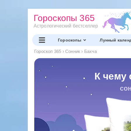
Гороскопы 365
Астрологический бестселлер
Гороскопы
Лунный кален
Гороскоп 365
›
Сонник
›
Бахча
К чему 
сон