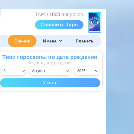
ТАРО
1000
вопросов
Спросить Таро
Сонник
Имена
Планеты
Твои гороскопы по дате рождения
Введите дату рождения