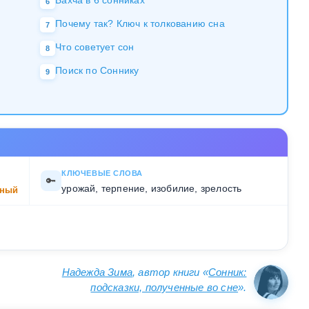
Бахча в 6 сонниках
6
Почему так? Ключ к толкованию сна
7
Что советует сон
8
Поиск по Соннику
9
КЛЮЧЕВЫЕ СЛОВА
🔑
урожай, терпение, изобилие, зрелость
ный
Надежда Зима
, автор книги «
Сонник:
подсказки, полученные во сне
».