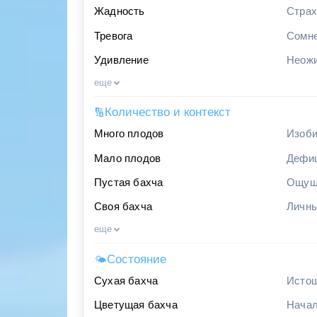
Жадность
Страх
Тревога
Сомне
Удивление
Неожи
еще
Количество и контекст
🔢
Много плодов
Изоби
Мало плодов
Дефиц
Пустая бахча
Ощуще
Своя бахча
Личны
еще
Состояние
🌤
Сухая бахча
Истощ
Цветущая бахча
Начал