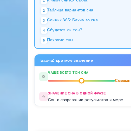
К чему снится бахча
1
Таблица вариантов сна
2
Сонник 365: Бахча во сне
3
Сбудется ли сон?
4
Похожие сны
5
Бахча: краткое значение
ЧАЩЕ ВСЕГО ТОН СНА
🌞
Смешан
ЗНАЧЕНИЕ СНА В ОДНОЙ ФРАЗЕ
⭐
Сон о созревании результатов и мере