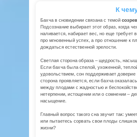
К чем
Бахча в сновидении связана с темой
созре
Подсознание выбирает этот образ, когда че
наливается, набирает вес, но еще требует 
про мгновенный успех, а про отношение к п
дождаться естественной зрелости.
Светлая сторона образа – щедрость, насыще
Если бахча была спелой, ухоженной, теплой
удовольствием, сон поддерживает доверие 
сторона проявляется, если бахча оказалась
между плодами с жадностью и беспокойством
нетерпении, истощении или о сомнении – де
насыщение.
Главный вопрос такого сна звучит так: уме
или пытаетесь сорвать свои плоды слишком 
жизни?