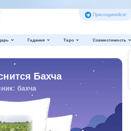
Присоединяйся!
дарь
Гадания
Таро
Совместимость
снится Бахча
ник: бахча