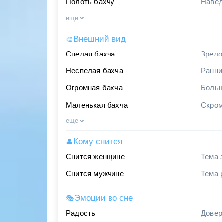
Полоть бахчу
Навед
еще
Внешний вид
🎨
Спелая бахча
Зрело
Неспелая бахча
Ранни
Огромная бахча
Больш
Маленькая бахча
Скром
еще
Кому снится
👤
Снится женщине
Тема 
Снится мужчине
Тема 
Эмоции во сне
🎭
Радость
Довер