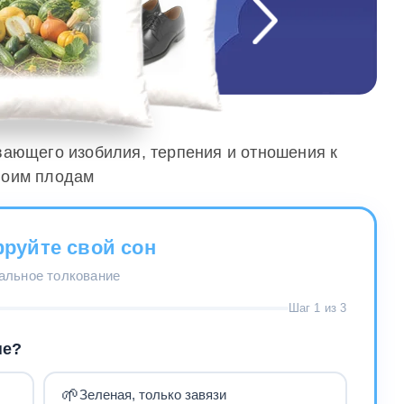
евающего изобилия, терпения и отношения к
воим плодам
руйте свой сон
нальное толкование
Шаг 1 из 3
не?
🌱
Зеленая, только завязи