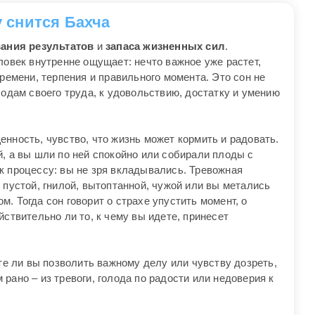
у снится Бахча
вания результатов
и
запаса жизненных сил
.
ловек внутренне ощущает: нечто важное уже растет,
времени, терпения и правильного момента. Это сон не
лодам своего труда, к удовольствию, достатку и умению
нность, чувство, что жизнь может кормить и радовать.
, а вы шли по ней спокойно или собирали плоды с
к процессу: вы не зря вкладывались. Тревожная
 пустой, гнилой, вытоптанной, чужой или вы метались
. Тогда сон говорит о страхе упустить момент, о
йствительно ли то, к чему вы идете, принесет
ете ли вы позволить важному делу или чувству дозреть,
рано – из тревоги, голода по радости или недоверия к