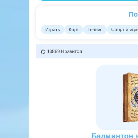
Это может указывать на успешное сотруд
человеком. Также, игра в бадминтон може
По
окружающими.
Играть
Корт
Теннис
Спорт и игр
Приснился волан для бадминтона
Волан для бадминтона в сновидении симв
19889 Нравится
изменяющимся обстоятельствам. Этот об
новым вызовам и быстро реагировать на 
без страха и колебаний.
Видеть, как вы проиграли в бадми
Проигрыш в бадминтоне во сне символизир
призыв к более активному и уверенному п
будущим испытаниям. Не отчаивайтесь, п
Бадминтон в