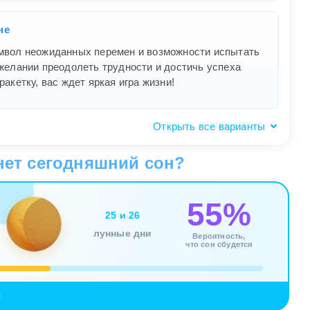
не
имвол неожиданных перемен и возможности испытать
 желании преодолеть трудности и достичь успеха
ракетку, вас ждет яркая игра жизни!
Открыть все варианты
 бадминтон во сне
нет сегодняшний сон?
начает, что вы готовы принять вызов и показать свои
ований и стремления к победе. Ваше подсознание
55%
о результата. Вам нужно быть настойчивым и не
25 и 26
лунные дни
Вероятность,
что сон сбудется
с другом
я
олизирует гармонию и сотрудничество в отношениях.