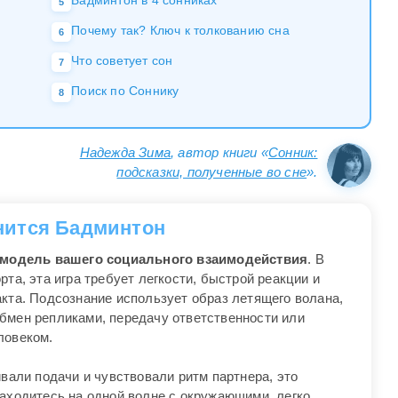
Бадминтон в 4 сонниках
5
Почему так? Ключ к толкованию сна
6
Что советует сон
7
Поиск по Соннику
8
Надежда Зима
, автор книги «
Сонник:
подсказки, полученные во сне
».
нится Бадминтон
модель вашего социального взаимодействия
. В
та, эта игра требует легкости, быстрой реакции и
акта. Подсознание использует образ летящего волана,
бмен репликами, передачу ответственности или
ловеком.
ивали подачи и чувствовали ритм партнера, это
находитесь на одной волне с окружающими, легко