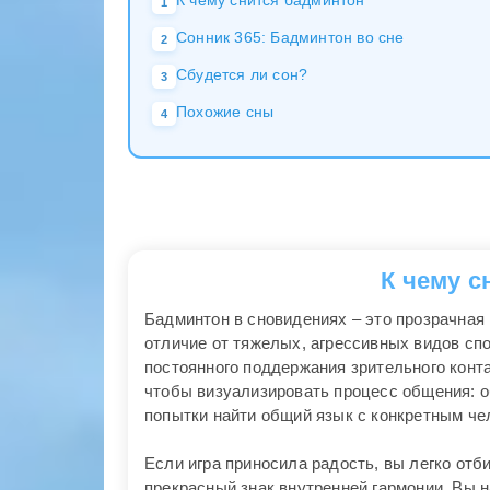
К чему снится бадминтон
1
Сонник 365: Бадминтон во сне
2
Сбудется ли сон?
3
Похожие сны
4
К чему с
Бадминтон в сновидениях – это прозрачная
отличие от тяжелых, агрессивных видов спор
постоянного поддержания зрительного конт
чтобы визуализировать процесс общения: о
попытки найти общий язык с конкретным че
Если игра приносила радость, вы легко отб
прекрасный знак внутренней гармонии. Вы 