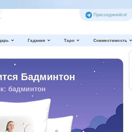
Присоединяйся!
дарь
Гадания
Таро
Совместимость
ится Бадминтон
к: бадминтон