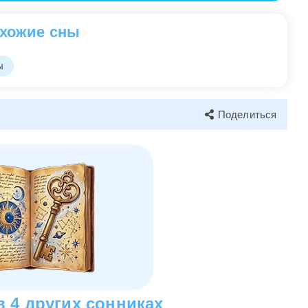
ничество или разрешение конфликта с близким
т означать легкость и радость в общении с
хожие сны
ы
олизирует легкость, гибкость и быструю адаптацию к
Поделиться
раз указывает на необходимость быть готовым к
перемены в жизни. Возможно, это призыв к действиям
нтон
ует страх неудач и потерь в реальной жизни. Это
оведению, а также к тщательной подготовке к
ройденный опыт лишь укрепит вашу силу и мудрость.
 4 других сонниках