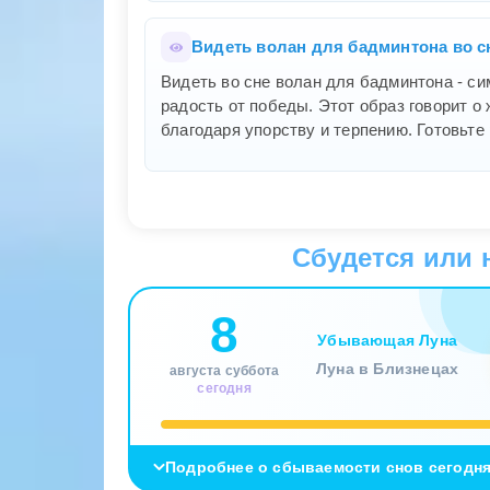
Видеть волан для бадминтона во с
Видеть во сне волан для бадминтона - с
радость от победы. Этот образ говорит о
благодаря упорству и терпению. Готовьте 
Что означает наблюдать за игрой в
Сбудется или 
Наблюдать за игрой в бадминтон во сне оз
способности. Это символ успеха, соревн
8
готово к битве, чтобы добиться желаемог
Убывающая Луна
бояться испытаний.
Луна в Близнецах
августа суббота
сегодня
К чему снится играть в бадминтон 
Подробнее о сбываемости снов сегодн
Играть в бадминтон с другом во сне симв