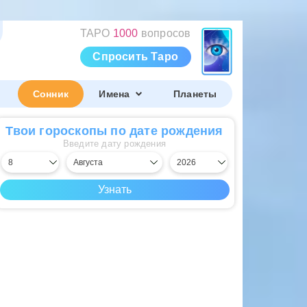
ТАРО
1000
вопросов
Спросить Таро
Сонник
Имена
Планеты
Твои гороскопы по дате рождения
Введите дату рождения