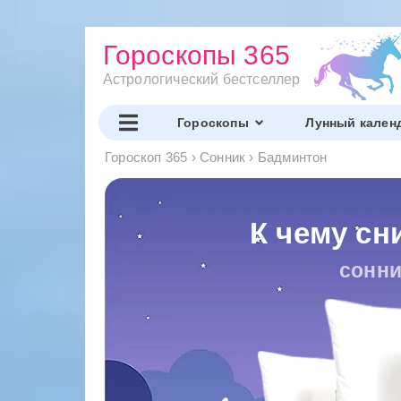
Гороскопы 365
Астрологический бестселлер
Гороскопы
Лунный кален
Гороскоп 365
›
Сонник
›
Бадминтон
К чему сн
сонни