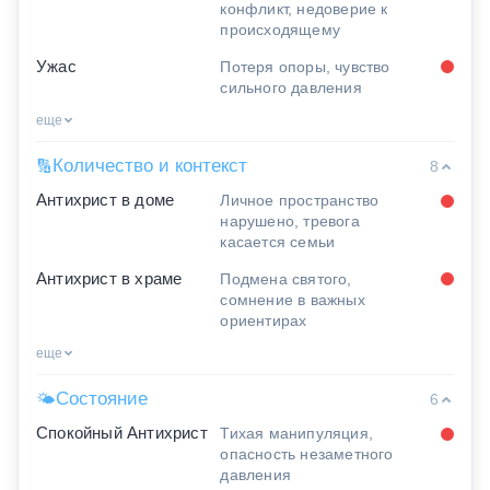
конфликт, недоверие к
происходящему
Ужас
Потеря опоры, чувство
сильного давления
еще
Количество и контекст
🔢
8
Антихрист в доме
Личное пространство
нарушено, тревога
касается семьи
Антихрист в храме
Подмена святого,
сомнение в важных
ориентирах
еще
Состояние
🌤
6
Спокойный Антихрист
Тихая манипуляция,
опасность незаметного
давления