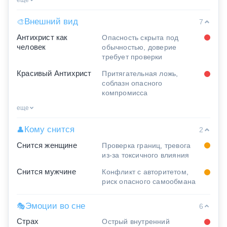
еще
Внешний вид
🎨
7
Антихрист как
Опасность скрыта под
человек
обычностью, доверие
требует проверки
Красивый Антихрист
Притягательная ложь,
соблазн опасного
компромисса
еще
Кому снится
👤
2
Снится женщине
Проверка границ, тревога
из-за токсичного влияния
Снится мужчине
Конфликт с авторитетом,
риск опасного самообмана
Эмоции во сне
🎭
6
Страх
Острый внутренний