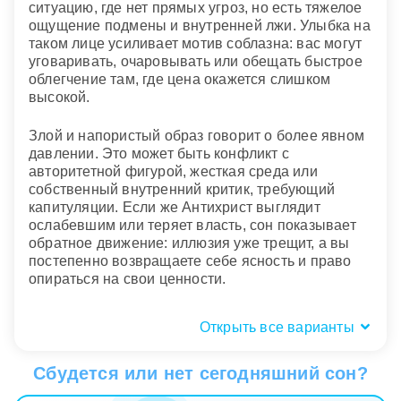
ситуацию, где нет прямых угроз, но есть тяжелое
ощущение подмены и внутренней лжи. Улыбка на
таком лице усиливает мотив соблазна: вас могут
уговаривать, очаровывать или обещать быстрое
облегчение там, где цена окажется слишком
высокой.
Злой и напористый образ говорит о более явном
давлении. Это может быть конфликт с
авторитетной фигурой, жесткая среда или
собственный внутренний критик, требующий
капитуляции. Если же Антихрист выглядит
ослабевшим или теряет власть, сон показывает
обратное движение: иллюзия уже трещит, а вы
постепенно возвращаете себе ясность и право
опираться на свои ценности.
Открыть все варианты
Где был Антихрист: дом, храм,
толпа?
Сбудется или нет сегодняшний сон?