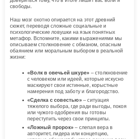
довериться тому, что в итоге лишит вас воли и
свободы.
Наш мозг охотно опирается на этот древний
сюжет, переводя сложные социальные и
психологические ловушки на язык понятных
метафор. Вспомните, какими выражениями мы
описываем столкновение с обманом, опасным
обаянием или моральным выбором в реальной
жизни:
«Волк в овечьей шкуре»
– столкновение
с человеком или идеей, которые искусно
маскируют свои истинные, корыстные
намерения под заботу и благородство.
«Сделка с совестью»
– ситуация
тяжелого выбора, где ради выгоды, покоя
или чужого одобрения вы готовы
переступить через свои принципы.
«Ложный пророк»
– слепая вера в
авторитет, лидера или концепцию,