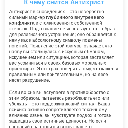
К чему снится Антихрист
Антихрист в сновидениях – это невероятно
сильный маркер
глубинного внутреннего
конфликта
и столкновения с собственной
«тенью». Подсознание не использует этот образ
для религиозного устрашения; оно обращается к
нему как к абсолютному символу подмены
понятий. Появление этой фигуры означает, что
наяву вы столкнулись с искусным обманом,
искушением или ситуацией, которая заставляет
вас усомниться в своих базовых моральных
ориентирах. Это страх поверить тому, что кажется
правильным или притягательным, но на деле
несет разрушение.
Если во сне вы вступаете в противоборство с
этим образом, пытаетесь разоблачить его или
убежать – это поддерживающий сигнал. Ваша
психика активно сопротивляется токсичному
влиянию извне, вы чувствуете подвох и готовы
защищать свои истинные ценности. Но если
сценарий сна строится вокруг вашего