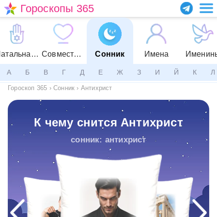
Гороскопы 365
Натальная карта
Совместимость
Сонник
Имена
Именин
А
Б
В
Г
Д
Е
Ж
З
И
Й
К
Л
Гороскоп 365
›
Сонник
›
Антихрист
К чему снится Антихрист
сонник: антихрист