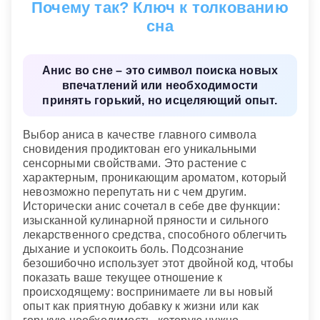
Почему так? Ключ к толкованию
Использовать анис в пищу как приправу
—
сна
наступление душевного спокойствия после
периода тревог и волнений.
Сеять анис
— ожидать хороших результатов.
Анис во сне – это символ поиска новых
впечатлений или необходимости
Сонник Морозовой
принять горький, но исцеляющий опыт.
Выбор аниса в качестве главного символа
сновидения продиктован его уникальными
сенсорными свойствами. Это растение с
характерным, проникающим ароматом, который
невозможно перепутать ни с чем другим.
Исторически анис сочетал в себе две функции:
изысканной кулинарной пряности и сильного
лекарственного средства, способного облегчить
дыхание и успокоить боль. Подсознание
безошибочно использует этот двойной код, чтобы
показать ваше текущее отношение к
происходящему: воспринимаете ли вы новый
опыт как приятную добавку к жизни или как