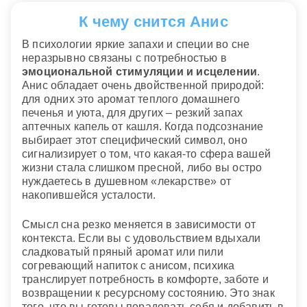
К чему снится Анис
В психологии яркие запахи и специи во сне
неразрывно связаны с потребностью в
эмоциональной стимуляции и исцелении
.
Анис обладает очень двойственной природой:
для одних это аромат теплого домашнего
печенья и уюта, для других – резкий запах
аптечных капель от кашля. Когда подсознание
выбирает этот специфический символ, оно
сигнализирует о том, что какая-то сфера вашей
жизни стала слишком пресной, либо вы остро
нуждаетесь в душевном «лекарстве» от
накопившейся усталости.
Смысл сна резко меняется в зависимости от
контекста. Если вы с удовольствием вдыхали
сладковатый пряный аромат или пили
согревающий напиток с анисом, психика
транслирует потребность в комфорте, заботе и
возвращении к ресурсному состоянию. Это знак
того, что вы готовы порадовать себя и добавить в