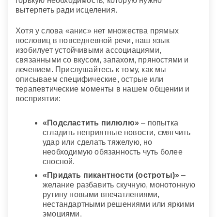
горькую необходимость, которую нужно
вытерпеть ради исцеления.
Хотя у слова «анис» нет множества прямых
пословиц в повседневной речи, наш язык
изобилует устойчивыми ассоциациями,
связанными со вкусом, запахом, пряностями и
лечением. Прислушайтесь к тому, как мы
описываем специфические, острые или
терапевтические моменты в нашем общении и
восприятии:
«Подсластить пилюлю»
– попытка
сгладить неприятные новости, смягчить
удар или сделать тяжелую, но
необходимую обязанность чуть более
сносной.
«Придать пикантности (остроты)»
–
желание разбавить скучную, монотонную
рутину новыми впечатлениями,
нестандартными решениями или яркими
эмоциями.