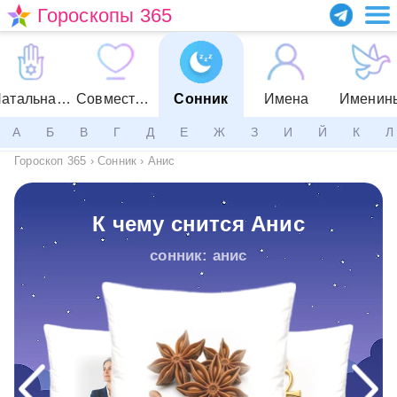
Гороскопы 365
Натальная карта
Совместимость
Сонник
Имена
Именин
А
Б
В
Г
Д
Е
Ж
З
И
Й
К
Л
Гороскоп 365
›
Сонник
›
Анис
К чему снится Анис
сонник: анис