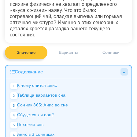
психике физически не хватает определенного
«вкуса к жизни» наяву. Что это было:
согревающий чай, сладкая выпечка или горькая
аптечная микстура? Именно в этих сенсорных
деталях кроется разгадка вашего текущего
состояния.
Значение
Варианты
Сонники
Содержание
▲
К чему снится анис
1
Таблица вариантов сна
2
Сонник 365: Анис во сне
3
Сбудется ли сон?
4
Похожие сны
5
Анис в 3 сонниках
6