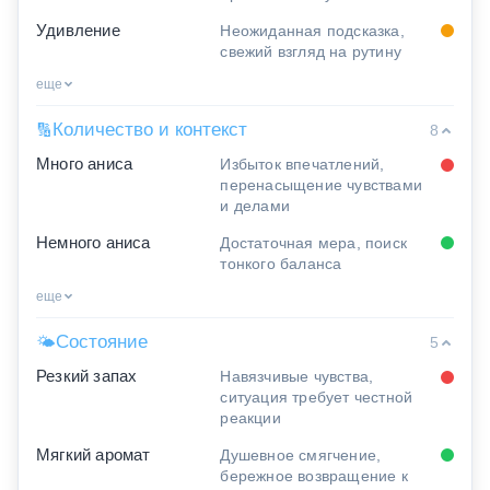
Удивление
Неожиданная подсказка,
свежий взгляд на рутину
еще
Количество и контекст
🔢
8
Много аниса
Избыток впечатлений,
перенасыщение чувствами
и делами
Немного аниса
Достаточная мера, поиск
тонкого баланса
еще
Состояние
🌤
5
Резкий запах
Навязчивые чувства,
ситуация требует честной
реакции
Мягкий аромат
Душевное смягчение,
бережное возвращение к