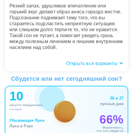
Резкий запах, удушливое впечатление или
горький вкус делают образ аниса гораздо жестче.
Подсознание поднимает тему того, что вы
стараетесь подсластить неприятную ситуацию
или слишком долго терпите то, что не нравится.
Такой сон не пугает, а помогает увидеть грань
между полезным лечением и лишним внутренним
насилием над собой.
Открыть все варианты
Где был анис: дома, в чае, аптеке?
Сбудется или нет сегодняшний сон?
Анис на кухне, в чашке чая или в домашней
выпечке во сне усиливает тему уюта и личной
10
среды. Здесь важны не сами специи, а
26 и 27
пространство, в котором они появляются. Сон
лунные дни
переносит внимание к быту, отношениям с
августа понедельник
сегодня
близкими и простым ритуалам, через которые вы
66%
обычно восстанавливаете устойчивость и
Убывающая Луна
душевное тепло.
Луна в Раке
Вероятность,
что сон сбудется