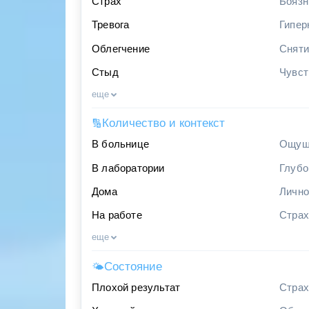
Страх
Боязн
Тревога
Гипер
Облегчение
Сняти
Стыд
Чувст
еще
Количество и контекст
🔢
В больнице
Ощуще
В лаборатории
Глубо
Дома
Лично
На работе
Страх
еще
Состояние
🌤
Плохой результат
Страх