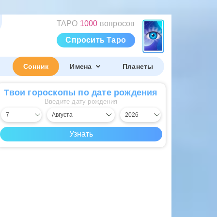
ТАРО
1000
вопросов
Спросить Таро
Сонник
Имена
Планеты
Твои гороскопы по дате рождения
Введите дату рождения