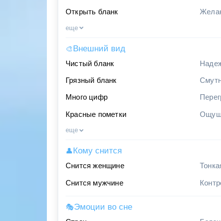
Открыть бланк
Желан
еще
Внешний вид
🎨
Чистый бланк
Надеж
Грязный бланк
Смутн
Много цифр
Перег
Красные пометки
Ощуще
еще
Кому снится
👤
Снится женщине
Тонка
Снится мужчине
Контр
Эмоции во сне
🎭