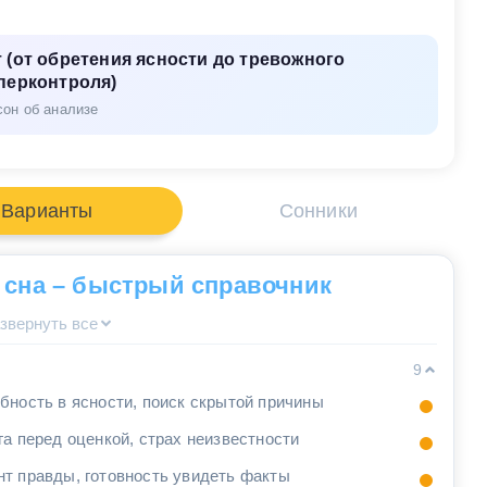
 (от обретения ясности до тревожного
перконтроля)
сон об анализе
Варианты
Сонники
 сна – быстрый справочник
звернуть все
9
бность в ясности, поиск скрытой причины
га перед оценкой, страх неизвестности
т правды, готовность увидеть факты