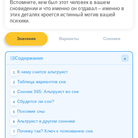
Вспомните, кем был этот человек в вашем
сновидении и что именно он отдавал – именно в
этих деталях кроется истинный мотив вашей
психики.
Значение
Варианты
Сонники
Содержание
▲
К чему снится альтруист
1
Таблица вариантов сна
2
Сонник 365: Альтруист во сне
3
Сбудется ли сон?
4
Похожие сны
5
Альтруист в другом соннике
6
Почему так? Ключ к толкованию сна
7