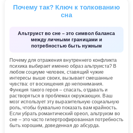
сознательную заботу о благосостоянии других
социальный архетип тесно связан с вопросами
Почему так? Ключ к толкованию
людей. Возможно, вам следует проявлять
ответственности, иерархии и финансовой опеки.
большее внимание к окружающим.
сна
Сон об альтруисте поднимает тему
делегирования и контроля: возможно, вы
взвалили на себя слишком много чужой работы в
Альтруист во сне – это символ баланса
бизнесе, пытаясь быть хорошим начальником или
между личными границами и
компаньоном. Подсознание напоминает, что
потребностью быть нужным
здоровое лидерство не строится на постоянных
уступках и самопожертвовании в ущерб
результату.
Почему для отражения внутреннего конфликта
психика выбирает именно образ альтруиста? В
любом социуме человек, ставящий чужие
Сонник «Гороскопы 365»
интересы выше своих, вызывает смешанные
чувства: от восхищения до непонимания.
Функция такого героя – спасать, отдавать и
растворяться в проблемах окружающих. Ваш
мозг использует эту выразительную социальную
роль, чтобы буквально показать вам крайность.
Если убрать романтический ореол, альтруизм во
сне – это часто гипертрофированная потребность
быть хорошим, доведенная до абсурда.