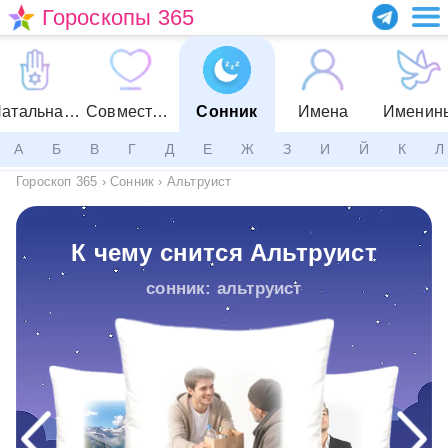
Гороскопы 365
Натальная карта
Совместимость
Сонник
Имена
Именин
А
Б
В
Г
Д
Е
Ж
З
И
Й
К
Л
Гороскоп 365
›
Сонник
›
Альтруист
К чему снится Альтруист
сонник: альтруист