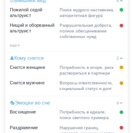
Внешний вид
🎨
6
Пожилой седой
Поиск мудрого наставника,
альтруист
авторитетная фигура
Нищий и оборванный
Разрушительная доброта,
альтруист
полное обесценивание
собственных нужд
еще
Кому снится
👤
2
Снится женщине
Потребность в опоре, риск
раствориться в партнере
Снится мужчине
Вопросы ответственности,
социальный статус и долг
Эмоции во сне
🎭
6
Восхищение
Потребность в идеале,
поиск светлого примера
Раздражение
Нарушение границ,