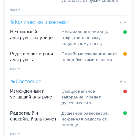
усталость от чужих советов
еще
Количество и контекст
🔢
6
Незнакомый
Неожиданная помощь,
альтруист на улице
открытость новому
социальному опыту
Родственник в роли
Семейные ожидания, долг
альтруиста
перед близкими людьми
еще
Состояние
🌤
6
Изможденный и
Эмоциональное
уставший альтруист
выгорание, предел
душевных сил
Радостный и
Душевное равновесие,
спокойный альтруист
искренняя радость от
помощи
еще