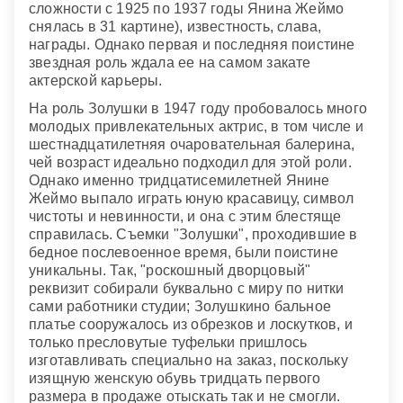
сложности с 1925 по 1937 годы Янина Жеймо
снялась в 31 картине), известность, слава,
награды. Однако первая и последняя поистине
звездная роль ждала ее на самом закате
актерской карьеры.
На роль Золушки в 1947 году пробовалось много
молодых привлекательных актрис, в том числе и
шестнадцатилетняя очаровательная балерина,
чей возраст идеально подходил для этой роли.
Однако именно тридцатисемилетней Янине
Жеймо выпало играть юную красавицу, символ
чистоты и невинности, и она с этим блестяще
справилась. Съемки "Золушки", проходившие в
бедное послевоенное время, были поистине
уникальны. Так, "роскошный дворцовый"
реквизит собирали буквально с миру по нитки
сами работники студии; Золушкино бальное
платье сооружалось из обрезков и лоскутков, и
только пресловутые туфельки пришлось
изготавливать специально на заказ, поскольку
изящную женскую обувь тридцать первого
размера в продаже отыскать так и не смогли.