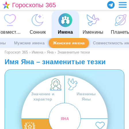
Гороскопы 365
Совместимость
Сонник
Имена
Именины
Планет
ины
Мужские имена
Женские имена
Совместимость и
Гороскоп 365
›
Имена
›
Яна
›
Знаменитые тезки
Имя Яна – знаменитые тезки
Значение и
Именины
характер
Яны
ЯНА