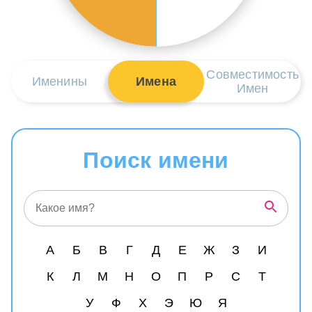
Совместимость
Именины
Имена
Имен
Поиск имени
А
Б
В
Г
Д
Е
Ж
З
И
К
Л
М
Н
О
П
Р
С
Т
У
Ф
Х
Э
Ю
Я