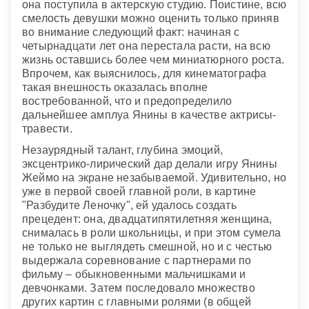
она поступила в актерскую студию. Поистине, всю
смелость девушки можно оценить только приняв
во внимание следующий факт: начиная с
четырнадцати лет она перестала расти, на всю
жизнь оставшись более чем миниатюрного роста.
Впрочем, как выяснилось, для кинематографа
такая внешность оказалась вполне
востребованной, что и предопределило
дальнейшее амплуа Янины в качестве актрисы-
травести.
Незаурядный талант, глубина эмоций,
эксцентрико-лирический дар делали игру Янины
Жеймо на экране незабываемой. Удивительно, но
уже в первой своей главной роли, в картине
"Разбудите Леночку", ей удалось создать
прецедент: она, двадцатипятилетняя женщина,
снималась в роли школьницы, и при этом сумела
не только не выглядеть смешной, но и с честью
выдержала соревнование с партнерами по
фильму – обыкновенными мальчишками и
девчонками. Затем последовало множество
других картин с главными ролями (в общей