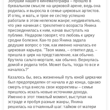
Золушки нашего кинематографа – прошло в
буквальном смысле на цирковой арене, ведь она
родилась и выросла в семье цирковых артистов.
И отец, и мать, и трое ее сестер успешно
работали в этом нелегком жанре; неудивительно,
что уже начиная с трехлетнего возраста Янина
присоединилась к ним, начав выступать на
публике. Недаром говорят, что любовь к цирку
сродни болезни. Как-то раз Янина задала
дедушке вопрос о том, как именно началась ее
цирковая карьера. "Твоя мама, – ответил дед, –
пришла в цирк на представление, как обычно.
Крутила сальто-мортале, как обычно. Вернулась
домой и родила тебя. Может быть, тогда-то все и
началось?"
Казалось бы, весь жизненный путь юной циркачки
был предопределен от начала и до конца, однако
смерть отца внесла свои коррективы – семье
пришлось искать новые источники дохода.
Именно в этот тяжелый момент, выступая на
эстраде и пробуя разные жанры, Янина
решилась на отчаянный шаг: тайком от матери