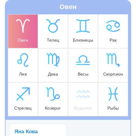
Овен
Овен
Телец
Близнецы
Рак
Лев
Дева
Весы
Скорпион
Стрелец
Козерог
Водолей
Рыбы
Яна Кова