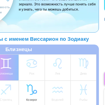
зеркало. Это возможность лучше понять себя
мость
и узнать, чего ты можешь добиться.
и
 с именем Виссарион по Зодиаку
Близнецы
Близнецы
Рак
Лев
Дева
Стрелец
Козерог
Водолей
Рыбы