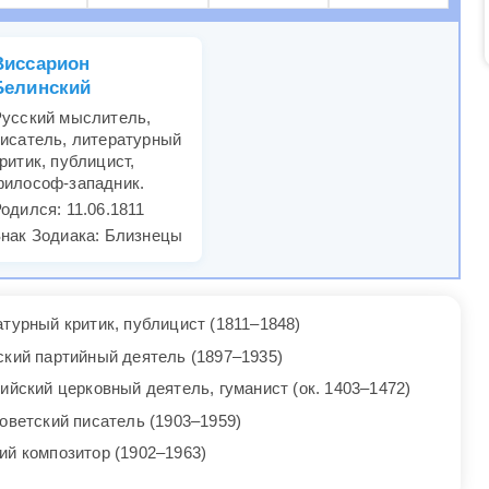
Виссарион
Белинский
усский мыслитель,
исатель, литературный
ритик, публицист,
философ-западник.
одился: 11.06.1811
нак Зодиака: Близнецы
турный критик, публицист (1811–1848)
ский партийный деятель (1897–1935)
ийский церковный деятель, гуманист (ок. 1403–1472)
оветский писатель (1903–1959)
ий композитор (1902–1963)