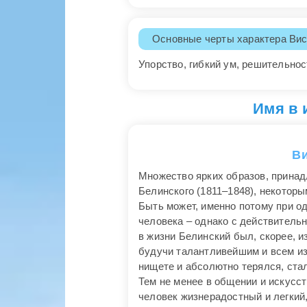
Основные черты характера Вис
Упорство, гибкий ум, решительно
Имя в 
Ви
Множество ярких образов, принад
Белинского (1811–1848), некотор
Быть может, именно потому при о
человека – однако с действитель
в жизни Белинский был, скорее, из
будучи талантливейшим и всем из
нищете и абсолютно терялся, ста
Тем не менее в общении и искусс
человек жизнерадостный и легки