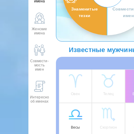
имена
Знаменитые
Совмести
тезки
имен
Женские
имена
Известные мужчины
Совмести-
мость
имен
Овен
Телец
Интересно
об именах
Весы
Скорпион