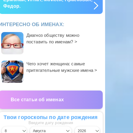
Федор.
ИНТЕРЕСНО ОБ ИМЕНАХ:
Диагноз обществу можно
поставить по именам? >
Чего хочет женщина: самые
притягательные мужские имена >
Все статьи об именах
Твои гороскопы по дате рождения
Введите дату рождения