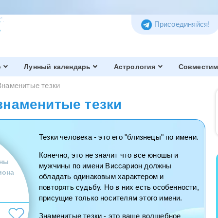
Присоединяйся!
о
Лунный календарь
Астрология
Совместим
Знаменитые тезки
знаменитые тезки
Тезки человека - это его "близнецы" по имени.
Конечно, это не значит что все юношы и
ны
мужчины по имени Виссарион должны
иона
обладать одинаковым характером и
повторять судьбу. Но в них есть особенности,
присущие только носителям этого имени.
Знаменитые тезки - это ваше волшебное