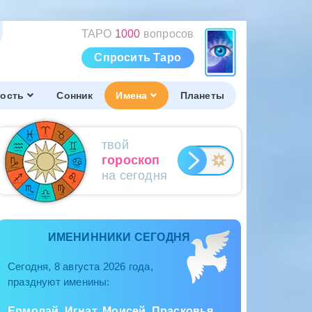
ТАРО
1000
вопросов
Спросить Таро
ость
Сонник
Имена
Планеты
твой
гороскоп
на сегодня
ИМЕНИННИКИ СЕГОДНЯ
Сегодня, 8 августа 2026 года,
празднуют именины:
Ермолай, Игнат, Моисей, Прасковья,