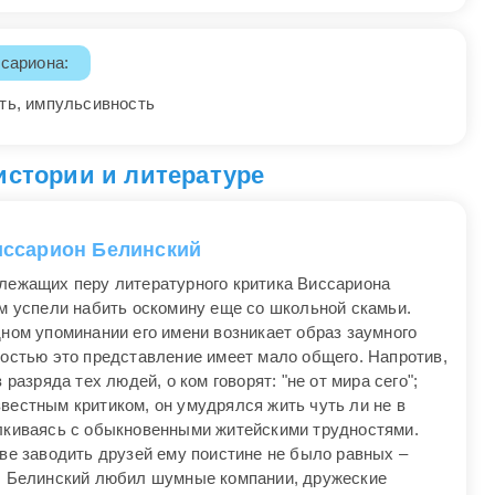
сариона:
сть, импульсивность
истории и литературе
ссарион Белинский
лежащих перу литературного критика Виссариона
ым успели набить оскомину еще со школьной скамьи.
дном упоминании его имени возникает образ заумного
ностью это представление имеет мало общего. Напротив,
 разряда тех людей, о ком говорят: "не от мира сего";
вестным критиком, он умудрялся жить чуть ли не в
лкиваясь с обыкновенными житейскими трудностями.
тве заводить друзей ему поистине не было равных –
й, Белинский любил шумные компании, дружеские