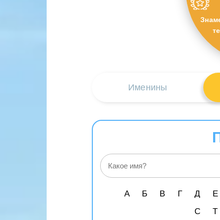
Знам
т
Именины
А
Б
В
Г
Д
Е
С
Т