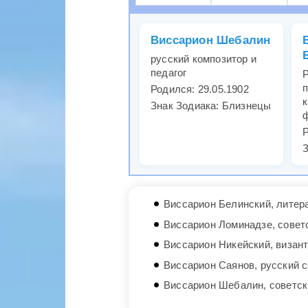
Виссарион Шебалин
русский композитор и
педагог
Р
п
Родился: 29.05.1902
к
Знак Зодиака: Близнецы
Р
З
Виссарион Белинский, литера
Виссарион Ломинадзе, совет
Виссарион Никейский, визант
Виссарион Саянов, русский с
Виссарион Шебалин, советск