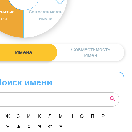
енитые
Совместимость
езки
имени
Совместимость
Имена
Имен
Поиск имени
Ж
З
И
К
Л
М
Н
О
П
Р
У
Ф
Х
Э
Ю
Я