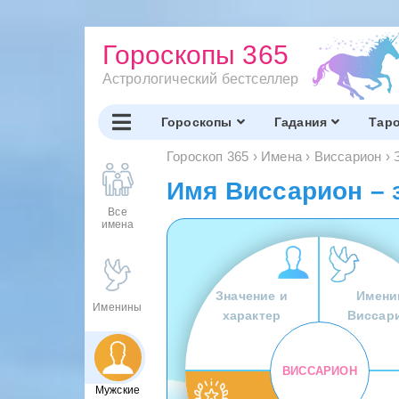
Гороскопы 365
Астрологический бестселлер
Гороскопы
Гадания
Тар
Гороскоп 365
›
Имена
›
Виссарион
›
Имя Виссарион – 
Все
имена
Значение и
Имени
Именины
характер
Виссар
ВИССАРИОН
Мужские