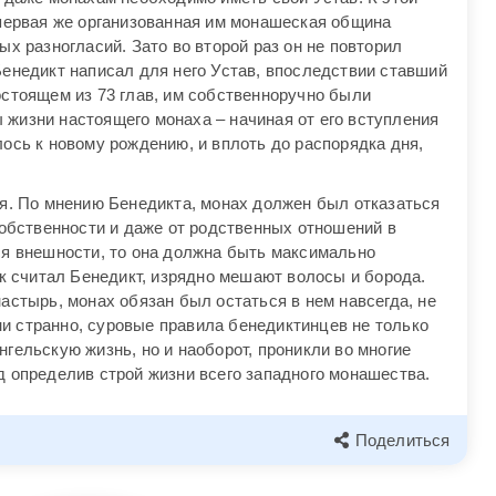
 первая же организованная им монашеская община
ых разногласий. Зато во второй раз он не повторил
Бенедикт написал для него Устав, впоследствии ставший
остоящем из 73 глав, им собственноручно были
жизни настоящего монаха – начиная от его вступления
ось к новому рождению, и вплоть до распорядка дня,
ся. По мнению Бенедикта, монах должен был отказаться
собственности и даже от родственных отношений в
ся внешности, то она должна быть максимально
ак считал Бенедикт, изрядно мешают волосы и борода.
астырь, монах обязан был остаться в нем навсегда, не
 странно, суровые правила бенедиктинцев не только
гельскую жизнь, но и наоборот, проникли во многие
д определив строй жизни всего западного монашества.
Поделиться