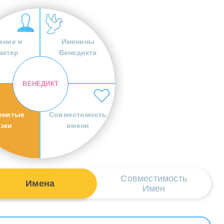
ение и
Именины
актер
Венедикта
ВЕНЕДИКТ
енитые
Совместимость
езки
имени
Совместимость
Имена
Имен