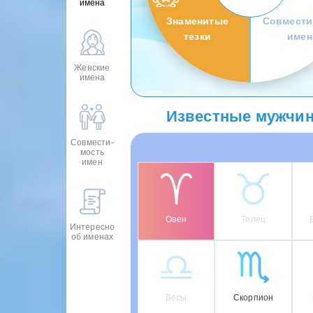
имена
Знаменитые
Совмести
тезки
имен
Женские
имена
Известные мужчин
Совмести-
мость
имен
Овен
Телец
Интересно
об именах
Весы
Скорпион