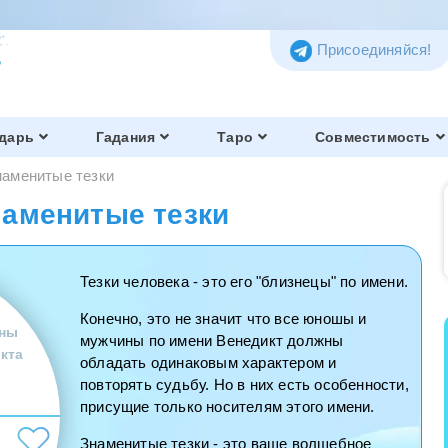
Присоединяйся!
дарь
Гадания
Таро
Совместимость
наменитые тезки
наменитые тезки
Тезки человека - это его "близнецы" по имени.
Конечно, это не значит что все юношы и
ны
мужчины по имени Венедикт должны
кта
обладать одинаковым характером и
повторять судьбу. Но в них есть особенности,
присущие только носителям этого имени.
Знаменитые тезки - это ваше волшебное