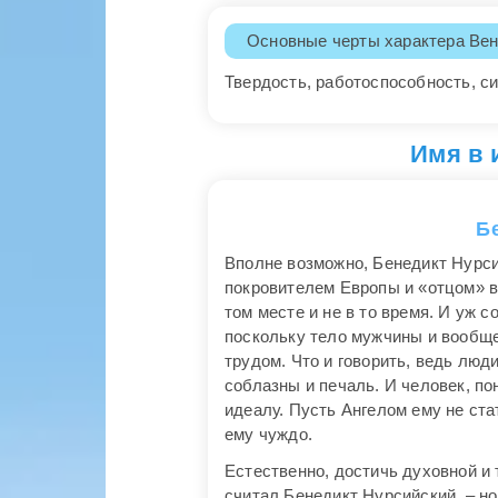
Основные черты характера Вен
Твердость, работоспособность, си
Имя в 
Б
Вполне возможно, Бенедикт Нурсий
покровителем Европы и «отцом» вс
том месте и не в то время. И уж с
поскольку тело мужчины и вообще
трудом. Что и говорить, ведь люд
соблазны и печаль. И человек, по
идеалу. Пусть Ангелом ему не ста
ему чуждо.
Естественно, достичь духовной и
считал Бенедикт Нурсийский, – н