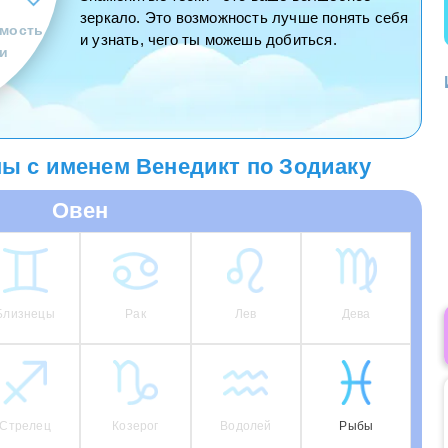
зеркало. Это возможность лучше понять себя
мость
и узнать, чего ты можешь добиться.
и
ы с именем Венедикт по Зодиаку
Овен
Близнецы
Рак
Лев
Дева
Стрелец
Козерог
Водолей
Рыбы