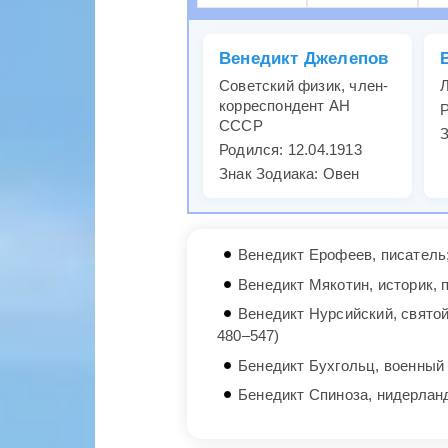
Венедикт Джелепов
Советский физик, член-
Л
корреспондент АН
Р
СССР
З
Родился: 12.04.1913
Знак Зодиака: Овен
Венедикт Ерофеев, писатель
Венедикт Мякотин, историк, 
Венедикт Нурсийский, святой
480–547)
Бенедикт Бухгольц, военный
Бенедикт Спиноза, нидерлан