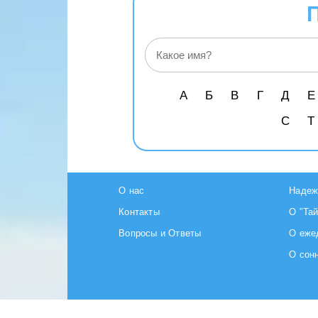
А
Б
В
Г
Д
Е
С
Т
О нас
Надеж
Контакты
О "Та
Вопросы и Ответы
О еже
О сон