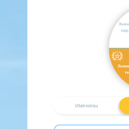
Знач
хар
Знам
т
Именины