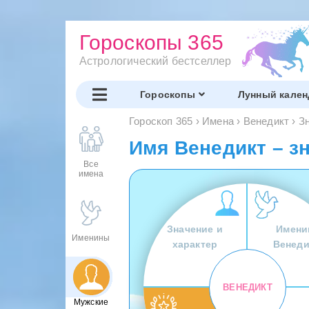
Гороскопы 365
Астрологический бестселлер
Гороскопы
Лунный кален
Гороскоп 365
›
Имена
›
Венедикт
›
З
Имя Венедикт – з
Все
имена
Значение и
Имени
Именины
характер
Венеди
ВЕНЕДИКТ
Мужские