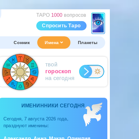
ТАРО
1000
вопросов
Спросить Таро
Сонник
Имена
Планеты
твой
гороскоп
на сегодня
ИМЕНИННИКИ СЕГОДНЯ
Сегодня, 7 августа 2026 года,
празднуют именины:
Александр, Анна, Макар, Олимпия,