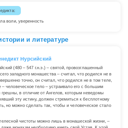
едикта:
ла воли, уверенность
истории и литературе
енедикт Нурсийский
ский (480 – 547 г.н.э.) – святой, провозглашенный
его западного монашества – считал, что родился не в
овершенно точно, он считал, что родился не в том теле,
 – человеческое тело – устраивало его с большим
и грешны, в отличие от Ангелов, которым неведомы
нявший эту истину, должен стремиться к бесплотному
ть, но можно сделать так, чтобы и человеческое стало
 телесной чистоты можно лишь в монашеской жизни, –
о даже монахам необходимо иметь свой Устав. К этой