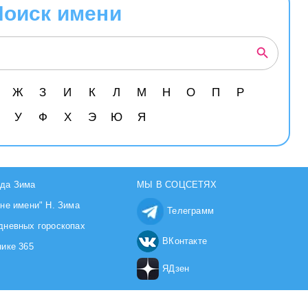
Поиск имени
Ж
З
И
К
Л
М
Н
О
П
Р
У
Ф
Х
Э
Ю
Я
да Зима
МЫ В СОЦСЕТЯХ
йне имени" Н. Зима
Телеграмм
дневных гороскопах
ВКонтакте
нике 365
ЯДзен