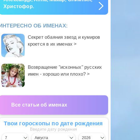
Христофор.
ИНТЕРЕСНО ОБ ИМЕНАХ:
Секрет обаяния звезд и кумиров
кроется в их именах >
Возвращение "исконных" русских
имен - хорошо или плохо? >
Все статьи об именах
Твои гороскопы по дате рождения
Введите дату рождения