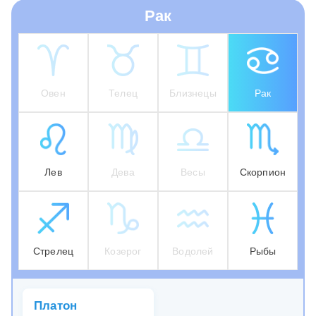
Рак
Овен
Телец
Близнецы
Рак
Лев
Дева
Весы
Скорпион
Стрелец
Козерог
Водолей
Рыбы
Платон