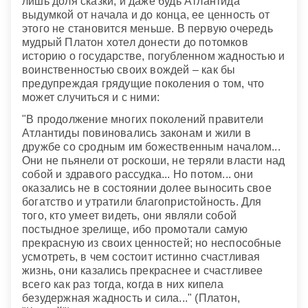
лишь доля сказки, и даже будь Атлантида
выдумкой от начала и до конца, ее ценность от
этого не становится меньше. В первую очередь
мудрый Платон хотел донести до потомков
историю о государстве, погубленном жадностью и
воинственностью своих вождей – как бы
предупреждая грядущие поколения о том, что
может случиться и с ними:
"В продолжение многих поколений правители
Атлантиды повиновались законам и жили в
дружбе со сродным им божественным началом...
Они не пьянели от роскоши, не теряли власти над
собой и здравого рассудка... Но потом... они
оказались не в состоянии долее выносить свое
богатство и утратили благопристойность. Для
того, кто умеет видеть, они являли собой
постыдное зрелище, ибо промотали самую
прекрасную из своих ценностей; но неспособные
усмотреть, в чем состоит истинно счастливая
жизнь, они казались прекраснее и счастливее
всего как раз тогда, когда в них кипела
безудержная жадность и сила..." (Платон,