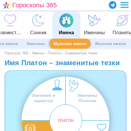
Гороскопы 365
Совместимость
Сонник
Имена
Именины
Планет
се имена
Именины
Мужские имена
Женские имена
Гороскоп 365
›
Имена
›
Платон
›
Знаменитые тезки
Имя Платон – знаменитые тезки
Значение и
Именины
характер
Платона
ПЛАТОН