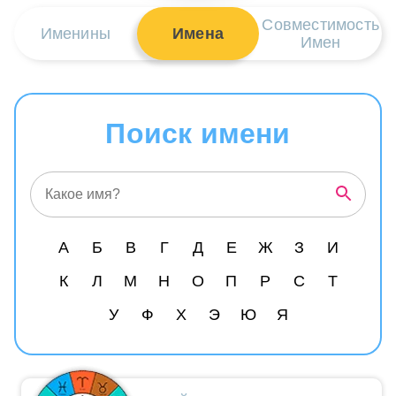
Совместимость
Именины
Имена
Имен
Поиск имени
А
Б
В
Г
Д
Е
Ж
З
И
К
Л
М
Н
О
П
Р
С
Т
У
Ф
Х
Э
Ю
Я