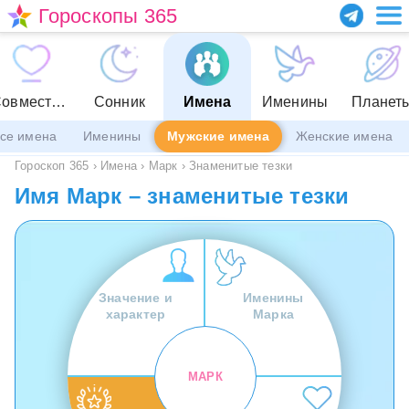
Гороскопы 365
Совместимость
Сонник
Имена
Именины
Планет
се имена
Именины
Мужские имена
Женские имена
Гороскоп 365
›
Имена
›
Марк
›
Знаменитые тезки
Имя Марк – знаменитые тезки
Значение и
Именины
характер
Марка
МАРК