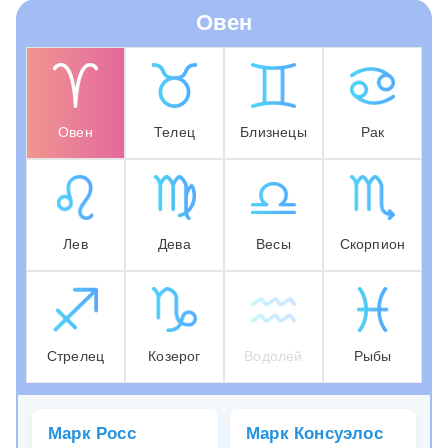
Овен
Овен
Телец
Близнецы
Рак
Лев
Дева
Весы
Скорпион
Стрелец
Козерог
Водолей
Рыбы
Марк Росс
Марк Консуэлос