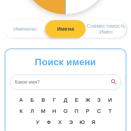
Совместимость
Именины
Имена
Имен
Поиск имени
А
Б
В
Г
Д
Е
Ж
З
И
К
Л
М
Н
О
П
Р
С
Т
У
Ф
Х
Э
Ю
Я