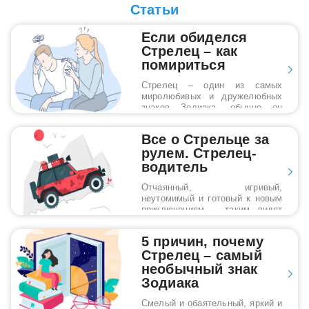
Статьи
Если обиделся
Стрелец – как
помириться
Стрелец – один из самых
миролюбивых и дружелюбных
знаков Зодиака, обычно он
старается избегать конфликтов.
Стрелец не склонен обижать
Все о Стрельце за
окружающих и достаточно
рулем. Стрелец-
редко всерьез злится сам. Для
того чтобы нарушить
водитель
внутреннее равновесие
Стрельца, следует приложить
Отчаянный, игривый,
немало усилий.
неутомимый и готовый к новым
приключениям – таким видят
окружающие харизматичного и
уверенного в себе водителя
5 причин, почему
Стрельца. Но стоит только
Стрелец – самый
подпортить настроение этому
обаятельному малому, как он
необычный знак
вмиг превращается в дерзкого и
Зодиака
безрассудного «водилу»,
который не видит препятствий и
Смелый и обаятельный, яркий и
мчит на красный 120 км/ч.