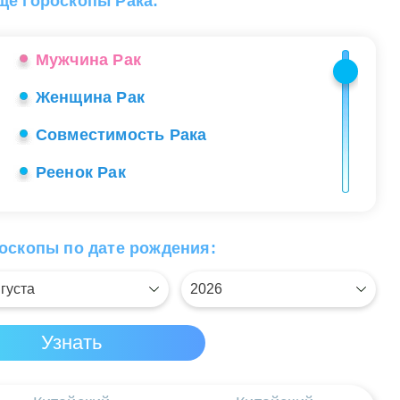
ще гороскопы Рака:
Характер Рака
Мужчина Рак
Женщина Рак
Совместимость Рака
Реенок Рак
Секреты общения с Раком
Работа Рака
оскопы по дате рождения:
Любовь Рака
Знаменитые Раки
Счастливые камни Рака
Здоровье Рака