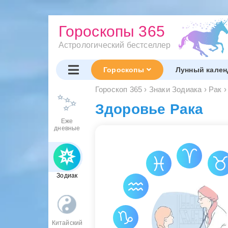
Гороскопы 365
Астрологический бестселлер
Гороскопы
Лунный кален
Гороскоп 365
›
Знаки Зодиака
›
Рак
›
Здоровье Рака
Еже
дневные
Зодиак
Китайский