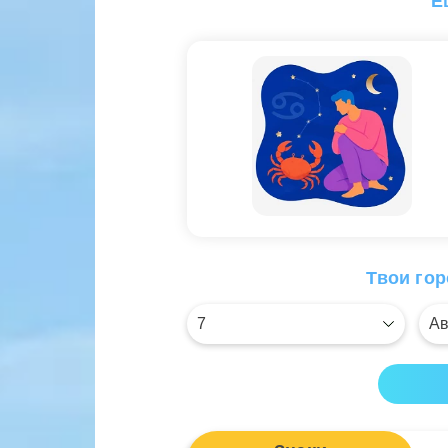
Е
Твои гор