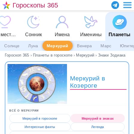
Гороскопы 365
Совместимость
Сонник
Имена
Именины
Планеты
Солнце
Луна
Меркурий
Венера
Марс
Юпите
Гороскоп 365
›
Планеты в гороскопе
›
Меркурий
›
Знаки Зодиака
Меркурий в
Козероге
ВСЁ О МЕРКУРИИ
Меркурий в гороскопе
Меркурий в знаках
Интересные факты
Легенда