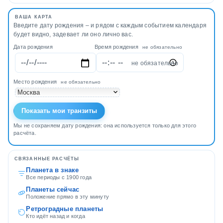
продолжительность –
Согласно древнегреческой
меньше месяца. Однако за
легенде, однажды
ВАША КАРТА
счет своей регулярности они
Меркурий-Гермес в шутку
Введите дату рождения – и рядом с каждым событием календаря
оказывают существенное
украл у главных богов
будет видно, задевает ли оно лично вас.
воздействие на ход всех
Олимпа их любимые
Дата рождения
Время рождения
не обязательно
процессов, происходящих
«рабочие инструменты»: у
на Земле.
не обязательно
Посейдона его трезубец, у
Аполлона - золотые стрелы
Место рождения
не обязательно
и лук, у верховного бога
Зевса его скипетр, а у
грозного бога войны Ареса
Показать мои транзиты
бесстрашный Меркурий
украл его меч.
Мы не сохраняем дату рождения: она используется только для этого
расчёта.
СВЯЗАННЫЕ РАСЧЁТЫ
Планета в знаке
Все периоды с 1900 года
Планеты сейчас
Положение прямо в эту минуту
Ретроградные планеты
Кто идёт назад и когда