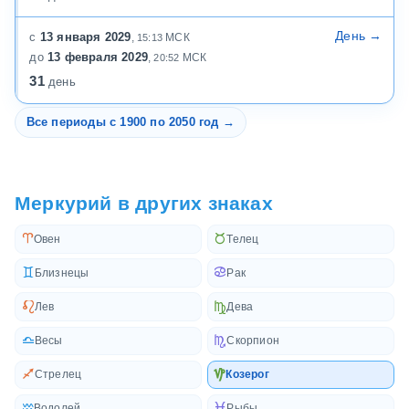
День →
13 января 2029
МСК
15:13
13 февраля 2029
МСК
20:52
31
день
Все периоды с 1900 по 2050 год →
Меркурий в других знаках
a
s
Овен
Телец
d
f
Близнецы
Рак
g
h
Лев
Дева
j
k
Весы
Скорпион
l
z
Стрелец
Козерог
x
c
Водолей
Рыбы