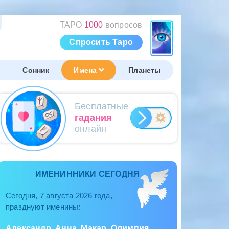
ТАРО
1000
вопросов
Спросить Таро
Сонник
Имена
Планеты
Бесплатные
гадания
онлайн
ИМЕНИННИКИ СЕГОДНЯ
Сегодня, 7 августа 2026 года,
празднуют именины:
Александр, Анна, Макар, Олимпия,