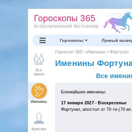
Гороскопы 365
Астрологический бестселлер
Гороскопы
Лунный кален
Гороскоп 365
›
Именины
›
Фортунат
Именины Фортуна
Все
имена
Все имени
Ближайшие именины:
Именины
17 января 2027 - Воскресенье
Фортунат, апостол от 70-ти (70 ап.
Мужские