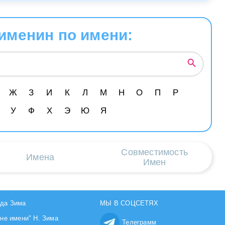
именин по имени:
Ж
З
И
К
Л
М
Н
О
П
Р
У
Ф
Х
Э
Ю
Я
Совместимость
Имена
Имен
да Зима
МЫ В СОЦСЕТЯХ
йне имени" Н. Зима
Телеграмм