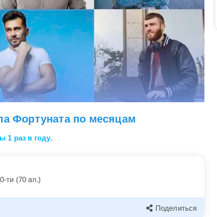
ла Фортуната по месяцам
 1 раз в году.
0-ти (70 ап.)
Поделиться