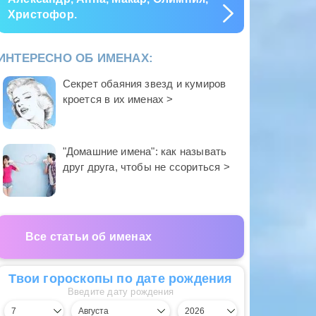
Христофор.
ИНТЕРЕСНО ОБ ИМЕНАХ:
Секрет обаяния звезд и кумиров
кроется в их именах >
"Домашние имена": как называть
друг друга, чтобы не ссориться >
Все статьи об именах
Твои гороскопы по дате рождения
Введите дату рождения