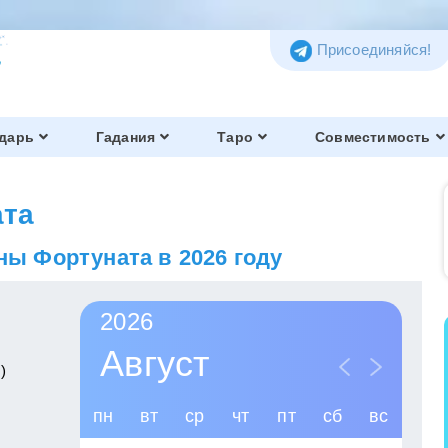
Присоединяйся!
дарь
Гадания
Таро
Совместимость
та
ны Фортуната в 2026 году
2026
Август
)
пн
вт
ср
чт
пт
сб
вс