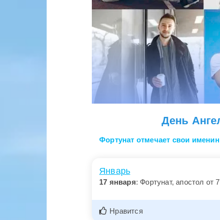
День Анге
Фортунат отмечает свои именины
Январь
17 января
: Фортунат, апостол от 7
Нравится