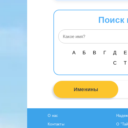
Поиск 
А
Б
В
Г
Д
Е
С
Т
Именины
О нас
Надеж
Контакты
О "Та