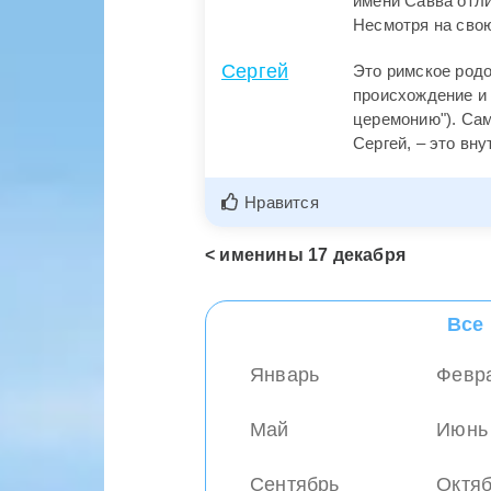
имени Савва отл
Несмотря на свою
Сергей
Это римское родо
происхождение и 
церемонию"). Са
Сергей, – это вн
Нравится
<
именины
17 декабря
Все
Январь
Февр
Май
Июнь
Сентябрь
Октя