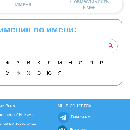
Совместимость
Имена
Имен
именин по имени:
Ж
З
И
К
Л
М
Н
О
П
Р
У
Ф
Х
Э
Ю
Я
да Зима
МЫ В СОЦСЕТЯХ
йне имени" Н. Зима
Телеграмм
дневных гороскопах
ВКонтакте