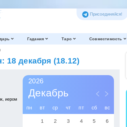
Присоединяйся!
дарь
Гадания
Таро
Совместимость
я
 18 декабря (18.12)
2026
Декабрь
к, иером
пн
вт
ср
чт
пт
сб
вс
1
2
3
4
5
6