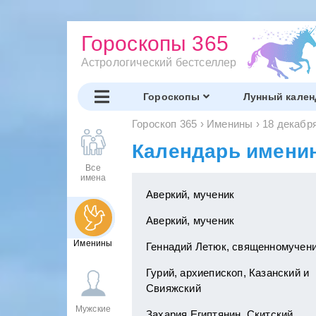
Гороскопы 365
Астрологический бестселлер
Гороскопы
Лунный кален
Гороскоп 365
›
Именины
›
18 декабр
Календарь именин:
Все
имена
Аверкий, мученик
Аверкий, мученик
Именины
Геннадий Летюк, священномучени
Гурий, архиепископ, Казанский и
Свияжский
Мужские
Захария Египтянин, Скитский,