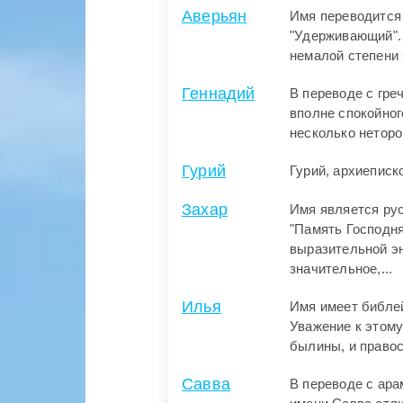
Аверьян
Имя переводится
"Удерживающий". 
немалой степени 
Геннадий
В переводе с гре
вполне спокойног
несколько нетороп
Гурий
Гурий, архиеписк
Захар
Имя является ру
"Память Господня
выразительной эн
значительное,...
Илья
Имя имеет библей
Уважение к этому
былины, и правос
Савва
В переводе с ара