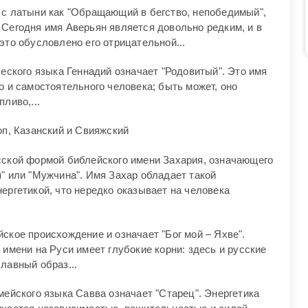
 с латыни как "Обращающий в бегство, непобедимый",
Сегодня имя Аверьян является довольно редким, и в
это обусловлено его отрицательной...
ческого языка Геннадий означает "Родовитый". Это имя
о и самостоятельного человека; быть может, оно
ливо,...
оп, Казанский и Свияжский
сской формой библейского имени Захария, означающего
" или "Мужчина". Имя Захар обладает такой
ергетикой, что нередко оказывает на человека
ское происхождение и означает "Бог мой – Яхве".
 имени на Руси имеет глубокие корни: здесь и русские
лавный образ...
мейского языка Савва означает "Старец". Энергетика