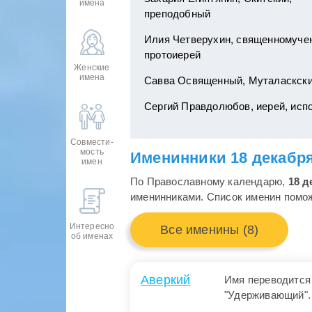
имена
преподобный
Илия Четверухин, священномучен
протоиерей
Женские
имена
Савва Освященный, Муталаскски
Сергий Правдолюбов, иерей, исп
Совмести-
мость
Именинники 18 декабря
имен
По Православному календарю,
18 д
именинниками. Список именин помож
Интересно
Все именины (8)
об именах
Аверкий
Имя переводится
"Удерживающий". .