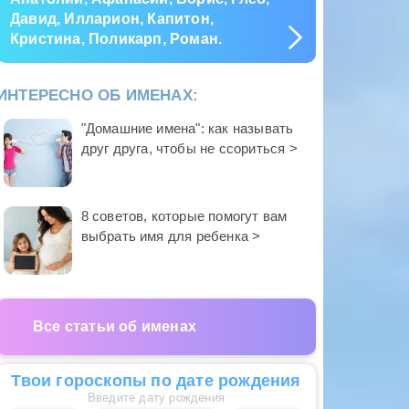
Давид, Илларион, Капитон,
Кристина, Поликарп, Роман.
ИНТЕРЕСНО ОБ ИМЕНАХ:
"Домашние имена": как называть
друг друга, чтобы не ссориться >
8 советов, которые помогут вам
выбрать имя для ребенка >
Все статьи об именах
Твои гороскопы по дате рождения
Введите дату рождения