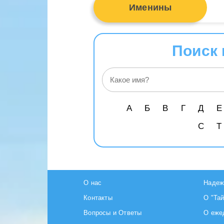
Именины
Поиск 
А
Б
В
Г
Д
Е
С
Т
О нас
Надеж
Контакты
О "Та
Вопросы и Ответы
О еже