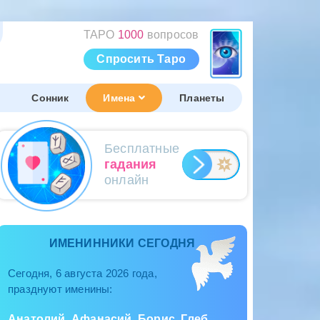
ТАРО
1000
вопросов
Спросить Таро
Сонник
Имена
Планеты
Бесплатные
гадания
онлайн
ИМЕНИННИКИ СЕГОДНЯ
Сегодня, 6 августа 2026 года,
празднуют именины:
Анатолий, Афанасий, Борис, Глеб,