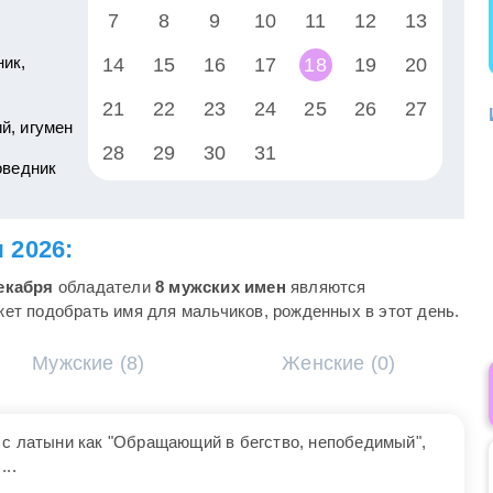
7
8
9
10
11
12
13
ик,
14
15
16
17
18
19
20
21
22
23
24
25
26
27
й, игумен
28
29
30
31
оведник
 2026:
екабря
обладатели
8 мужских имен
являются
ет подобрать имя для мальчиков, рожденных в этот день.
Мужские (8)
Женские (0)
 с латыни как "Обращающий в бегство, непобедимый",
..