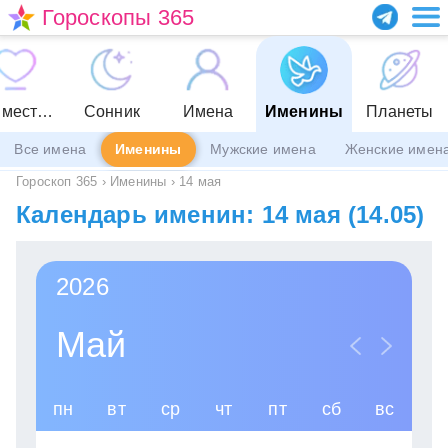
Гороскопы 365
Совместимость
Сонник
Имена
Именины
Планеты
Все имена
Именины
Мужские имена
Женские имен
Гороскоп 365
›
Именины
›
14 мая
Календарь именин: 14 мая (14.05)
2026
Май
пн
вт
ср
чт
пт
сб
вс