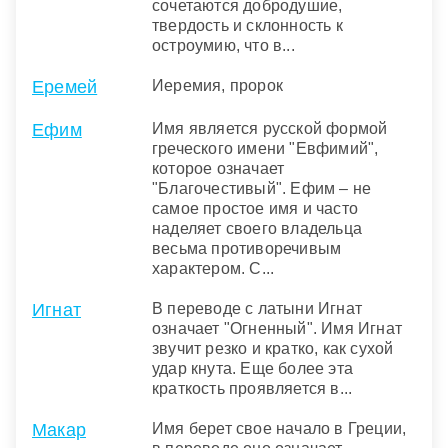
сочетаются добродушие,
твердость и склонность к
остроумию, что в...
Еремей
Иеремия, пророк
Ефим
Имя является русской формой
греческого имени "Евфимий",
которое означает
"Благочестивый". Ефим – не
самое простое имя и часто
наделяет своего владельца
весьма противоречивым
характером. С...
Игнат
В переводе с латыни Игнат
означает "Огненный". Имя Игнат
звучит резко и кратко, как сухой
удар кнута. Еще более эта
краткость проявляется в...
Макар
Имя берет свое начало в Греции,