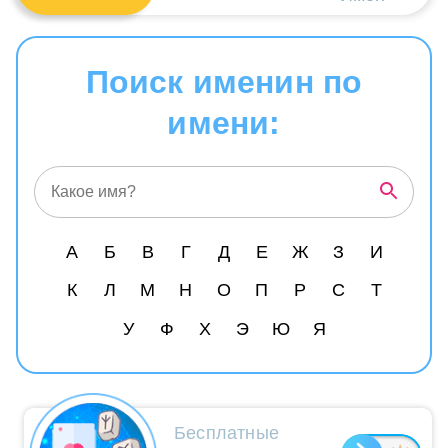
Поиск именин по
имени:
А
Б
В
Г
Д
Е
Ж
З
И
К
Л
М
Н
О
П
Р
С
Т
У
Ф
Х
Э
Ю
Я
Бесплатные