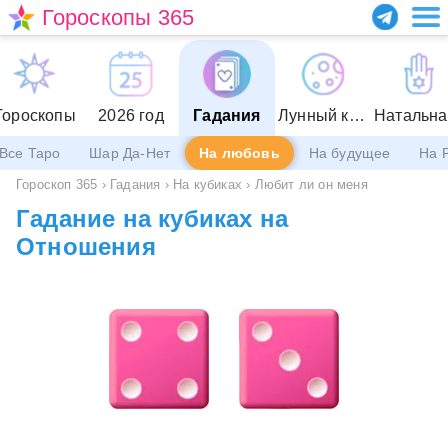
Гороскопы 365
Гороскопы
2026 год
Гадания
Лунный календарь
Все Таро
Шар Да-Нет
На любовь
На будущее
На 
Гороскоп 365
›
Гадания
›
На кубиках
›
Любит ли он меня
Гадание на кубиках на
Отношения