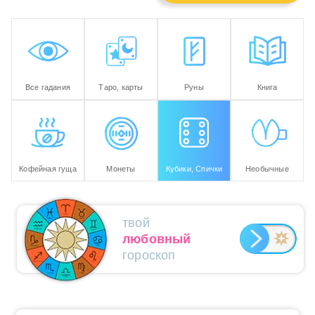
Все гадания
Таро, карты
Руны
Книга
Кофейная гуща
Монеты
Кубики, Спички
Необычные
твой
любовный
гороскоп