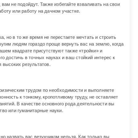
вам не подойдут. Также избегайте взваливать на свои
боту или работу на дачном участке.
ка, но в то же время не перестаете мечтать и строить
угим людям гораздо проще вернуть вас на землю, когда
ашем квадрате присутствуют также «тройки» и
го достичь в точных науках и ваш стойкий интерес к
я высоких результатов.
изическим трудом по необходимости и выполняете
нность к тонкому, кропотливому труду, не оставляет
анятий. В качестве основного рода деятельности вы
тво или гуманитарные науки.
но назвать вас везунчиком нельзя. Как только вы