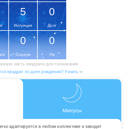
5
0
я
Интуиция
Долг
0
0
ие
Социум
Ум
анную часть квадрата для толкования
тся квадрат по дате рождения? Узнать
Минусы
егко адаптируется в любом коллективе и заводит