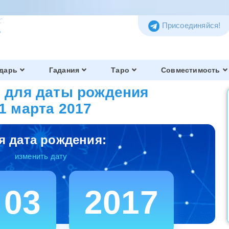
Присоединяйся!
дарь
Гадания
Таро
Совместимость
 для даты рождения
1 марта 2017
я дата рождения:
изменить дату
03
2017