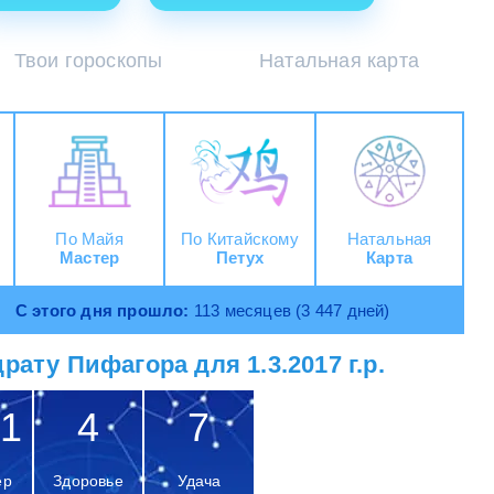
Твои гороскопы
Натальная карта
По Майя
По Китайскому
Натальная
Мастер
Петух
Карта
С этого дня прошло:
113 месяцев (3 447 дней)
рату Пифагора для 1.3.2017 г.р.
1
4
7
ер
Здоровье
Удача