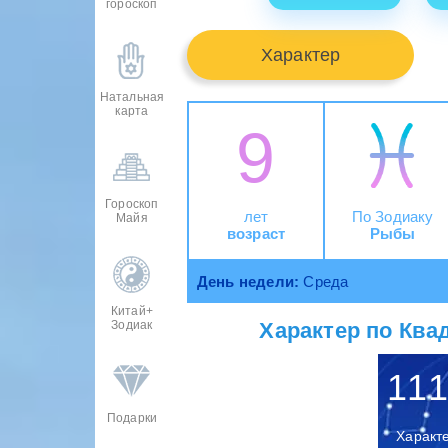
гороскоп
Характер
Натальная
карта
9
Гороскоп
лет
По Зодиаку
Майя
возраст
Рыбы
День недели:
Среда
Китай+
Характер по Квад
Зодиак
111
Подарки
Характ