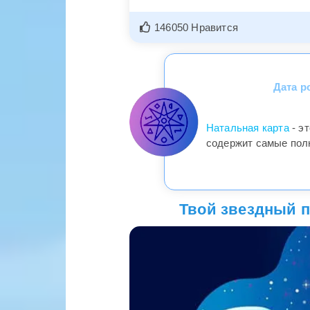
146050 Нравится
Дата р
Натальная карта
- э
содержит самые пол
Твой звездный по