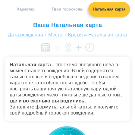
Валерий Сысоев
Он удостоен звания "Заслуженный работник
Характер
Твои гороскопы
Натальная карта
физкультуры и спорта Российской Федерации"
Дата рождения: 01.06.1942
Ваша Натальная карта
Василий Кульков
Дата рождения + Место + Время = Натальная карта
футболист (<Спартак>, <Бенфика>)
Дата рождения: 01.06.1966
Вениамин Грабар
Натальная карта
- это схема звездного неба в
Российский предприниматель, Президент ОАО
момент вашего рождения. В ней содержатся
«Промышленная группа «Ладога»
самые полные и подробные сведения о вашем
Дата рождения: 01.06.1966
характере, способностях и судьбе. Чтобы
построить вашу точную натальную кару, одной
даты рождения мало - нужны еще данные о том,
где и во сколько вы родились
.
Заполните форму натальной карты, и получите
свой подробный гороскоп рождения.