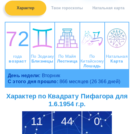
Характер
Твои гороскопы
Натальная карта
72
года
По Зодиаку
По Майя
По
Натальная
возраст
Близнецы
Лестница
Китайскому
Карта
Лошадь
День недели:
Вторник
С этого дня прошло:
866 месяцев (26 366 дней)
Характер по Квадрату Пифагора для
1.6.1954 г.р.
11
44
0