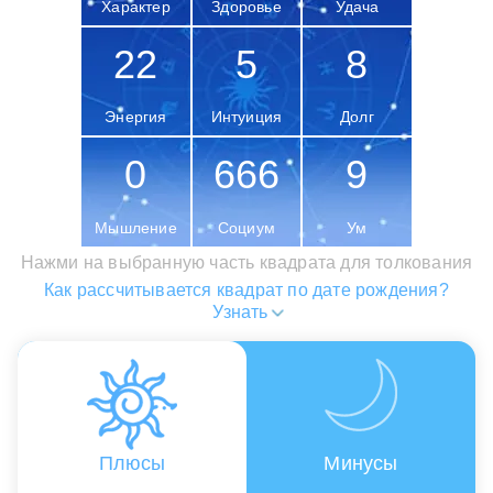
Характер
Здоровье
Удача
22
5
8
Энергия
Интуиция
Долг
0
666
9
Мышление
Социум
Ум
Нажми на выбранную часть квадрата для толкования
Как рассчитывается квадрат по дате рождения?
Узнать
Плюсы
Минусы