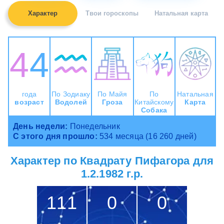
Характер
Твои гороскопы
Натальная карта
44
года
По Зодиаку
По Майя
По
Натальная
возраст
Водолей
Гроза
Китайскому
Карта
Собака
День недели:
Понедельник
С этого дня прошло:
534 месяца (16 260 дней)
Характер по Квадрату Пифагора для
1.2.1982 г.р.
111
0
0