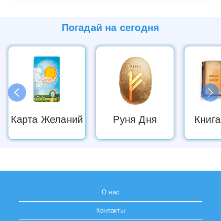
Погадай на
сегодня
Карта Желаний
Руня Дня
Книга
О нас
Контакты