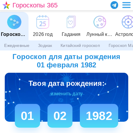
Гороскопы 365
Гороскопы
2026 год
Гадания
Лунный календарь
Астрол
Ежедневные
Зодиак
Китайский гороскоп
Гороскоп М
Гороскоп для даты рождения
01 февраля 1982
Твоя дата рождения:
изменить дату
01
02
1982