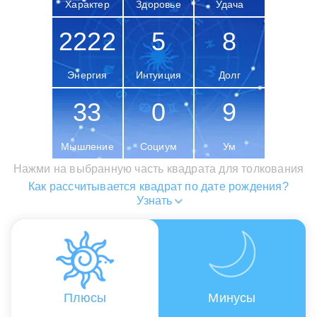
Характер
Здоровье
Удача
2222
5
8
Энергия
Интуиция
Долг
33
0
9
Мышление
Социум
Ум
Нажми на выбранную часть квадрата для толкования
Как рассчитывается квадрат по дате рождения?
Узнать
Плюсы
Минусы