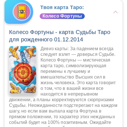
Твоя карта Таро:
Колесо Фортуны
Колесо Фортуны - карта Судьбы Таро
для рожденного 01.12.2014
Девиз карты: За падением всегда
следует взлет — доверься Судьбе.
Колесо Фортуны — мистическая
карта таро, символизирующая
перемены к лучшему и
вмешательство Высших сил в
жизнь человека. Это карта говорит
о том, что в вашей жизни все
находится в непрерывном
движении, а планы корректируются сюрпризами
Судьбы. Неожиданности подстерегают на каждом
шагу, но если вам выпала карта Фортуна в
прямом положении, то характер этих нежданных
событий будет на 100% позитивным. Ожидайте