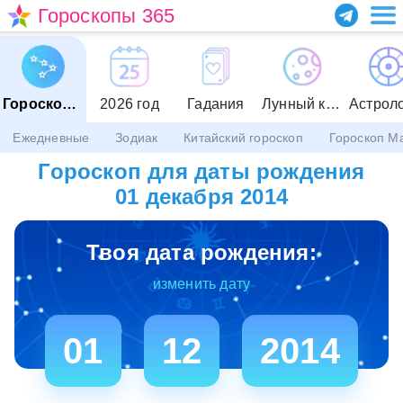
Гороскопы 365
Гороскопы
2026 год
Гадания
Лунный календарь
Астрол
Ежедневные
Зодиак
Китайский гороскоп
Гороскоп М
Гороскоп для даты рождения
01 декабря 2014
Твоя дата рождения:
изменить дату
01
12
2014