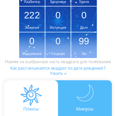
Характер
Здоровье
Удача
222
0
0
Энергия
Интуиция
Долг
0
0
99
Мышление
Социум
Ум
Нажми на выбранную часть квадрата для толкования
Как рассчитывается квадрат по дате рождения?
Узнать
Плюсы
Минусы