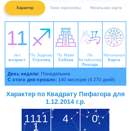
Характер
Твои гороскопы
Натальная карта
11
лет
По Зодиаку
По Майя
По
Натальная
возраст
Стрелец
Собака
Китайскому
Карта
Лошадь
День недели:
Понедельник
С этого дня прошло:
140 месяцев (4 270 дней)
Характер по Квадрату Пифагора для
1.12.2014 г.р.
1111
4
0
1