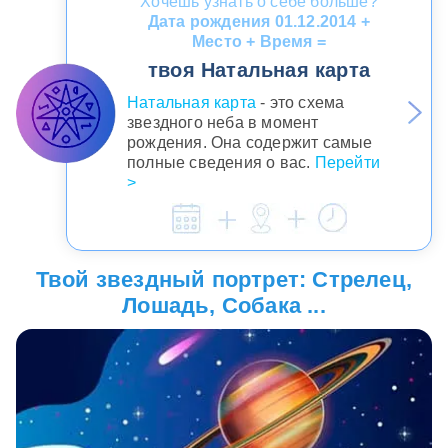
Хочешь узнать о себе больше?
Дата рождения 01.12.2014 +
Место + Время =
твоя Натальная карта
Натальная карта
- это схема
звездного неба в момент
рождения. Она содержит самые
полные сведения о вас.
Перейти
>
Твой звездный портрет: Стрелец,
Лошадь, Собака ...