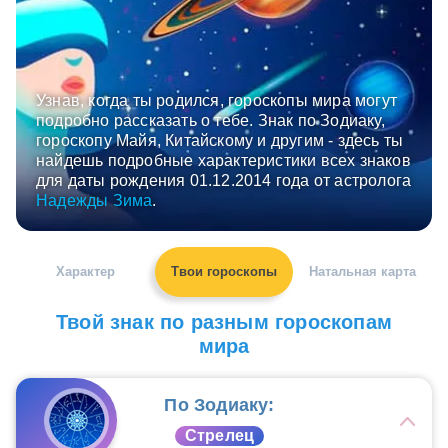
Узнав, когда ты родился, гороскопы мира могут
подробно рассказать о тебе. Знак по Зодиаку,
гороскопу Майя, Китайскому и другим - здесь ты
найдешь подробные характеристики всех знаков
для даты рождения 01.12.2014 года от астролога
Надежды Зима
.
Характер
Твои гороскопы
Натальная карта
Твой знак по разным гороскопам
мира
По Зодиаку:
Стрелец