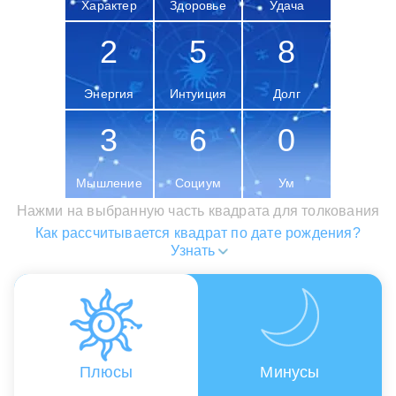
Характер
Здоровье
Удача
2
5
8
Энергия
Интуиция
Долг
3
6
0
Мышление
Социум
Ум
Нажми на выбранную часть квадрата для толкования
Как рассчитывается квадрат по дате рождения?
Узнать
Плюсы
Минусы