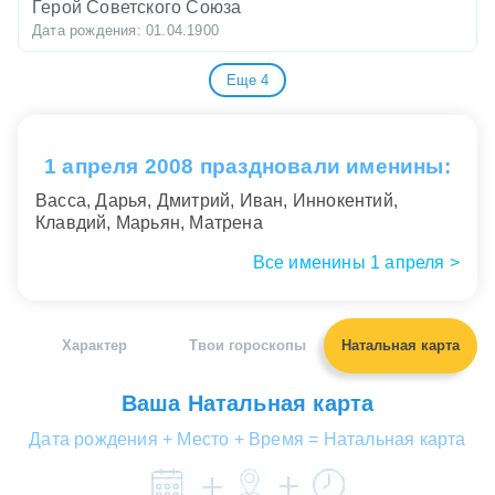
Герой Советского Союза
Дата рождения: 01.04.1900
Еще 4
Владимир Петров-Гладкий
Российский художник.
Дата рождения: 01.04.1948
1 апреля 2008 праздновали именины:
Михаил Гершкович
Васса, Дарья, Дмитрий, Иван, Иннокентий,
Cоветский футболист, тренер
Клавдий, Марьян, Матрена
Дата рождения: 01.04.1948
Все именины 1 апреля >
Марина Королёва
Российский журналист, радиоведущая,
телеведущая, филолог (кандидат филологических
Характер
Твои гороскопы
Натальная карта
наук), писатель, драматург.
Дата рождения: 01.04.1960
Ваша Натальная карта
Альберт Хьюз
Дата рождения + Место + Время = Натальная карта
Американский продюсер, режиссер, сценарист,
оператор.