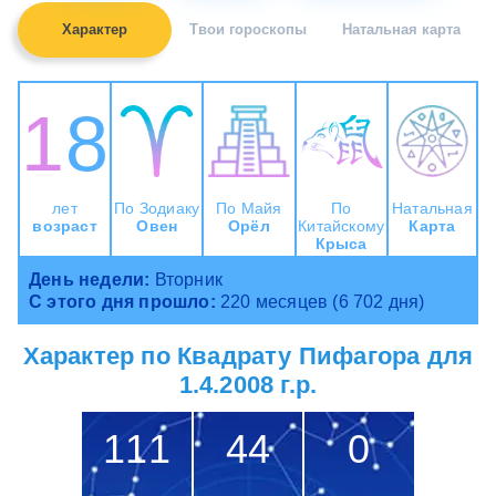
Характер
Твои гороскопы
Натальная карта
18
лет
По Зодиаку
По Майя
По
Натальная
возраст
Овен
Орёл
Китайскому
Карта
Крыса
День недели:
Вторник
С этого дня прошло:
220 месяцев (6 702 дня)
Характер по Квадрату Пифагора для
1.4.2008 г.р.
111
44
0