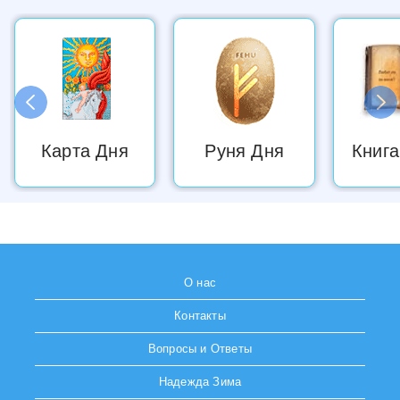
Карта Дня
Руня Дня
Книга
О нас
Контакты
Вопросы и Ответы
Надежда Зима