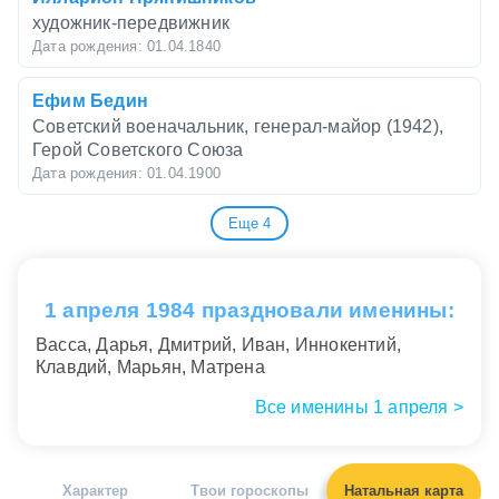
художник-передвижник
Дата рождения: 01.04.1840
Ефим Бедин
Советский военачальник, генерал-майор (1942),
Герой Советского Союза
Дата рождения: 01.04.1900
Еще 4
Владимир Петров-Гладкий
Российский художник.
Дата рождения: 01.04.1948
1 апреля 1984 праздновали именины:
Михаил Гершкович
Васса, Дарья, Дмитрий, Иван, Иннокентий,
Cоветский футболист, тренер
Клавдий, Марьян, Матрена
Дата рождения: 01.04.1948
Все именины 1 апреля >
Марина Королёва
Российский журналист, радиоведущая,
телеведущая, филолог (кандидат филологических
Характер
Твои гороскопы
Натальная карта