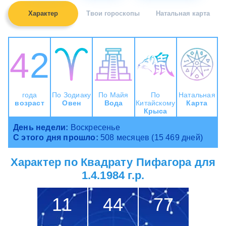
Характер
Твои гороскопы
Натальная карта
42
года
По Зодиаку
По Майя
По
Натальная
возраст
Овен
Вода
Китайскому
Карта
Крыса
День недели:
Воскресенье
С этого дня прошло:
508 месяцев (15 469 дней)
Характер по Квадрату Пифагора для
1.4.1984 г.р.
11
44
77