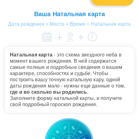
наук), писатель, драматург.
Дата рождения: 01.04.1960
Ваша Натальная карта
Альберт Хьюз
Дата рождения + Место + Время = Натальная карта
Американский продюсер, режиссер, сценарист,
оператор.
Дата рождения: 01.04.1972
Натальная карта
- это схема звездного неба в
момент вашего рождения. В ней содержатся
самые полные и подробные сведения о вашем
характере, способностях и судьбе. Чтобы
построить вашу точную натальную кару, одной
даты рождения мало - нужны еще данные о том,
где и во сколько вы родились
.
Заполните форму натальной карты, и получите
свой подробный гороскоп рождения.