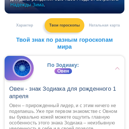
Надежды Зима
.
Характер
Твои гороскопы
Натальная карта
Твой знак по разным гороскопам
мира
По Зодиаку:
Овен
Овен - знак Зодиака для рожденного 1
апреля
Овен – прирожденный лидер, и с этим ничего не
поделаешь. Уже при первом знакомстве с Овном
вы буквально кожей можете ощутить главную
особенность этого знака Зодиака – неизбывную
уверенность в себе и в своей правоте.