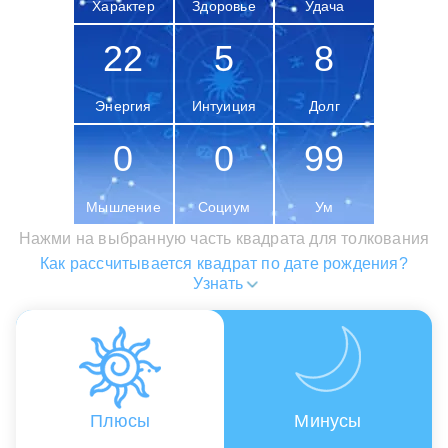
Характер
Здоровье
Удача
22
5
8
Энергия
Интуиция
Долг
0
0
99
Мышление
Социум
Ум
Нажми на выбранную часть квадрата для толкования
Как рассчитывается квадрат по дате рождения?
Узнать
Плюсы
Минусы