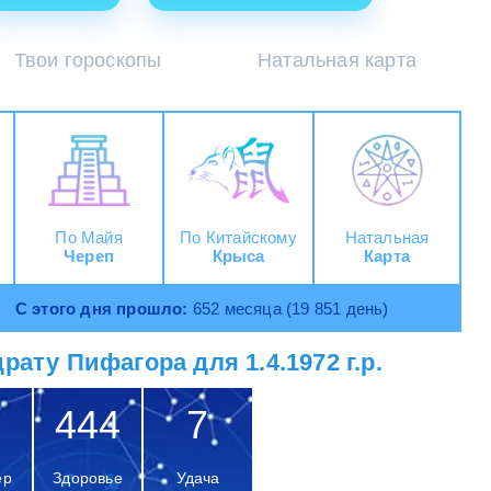
Твои гороскопы
Натальная карта
По Майя
По Китайскому
Натальная
Череп
Крыса
Карта
С этого дня прошло:
652 месяца (19 851 день)
рату Пифагора для 1.4.1972 г.р.
444
7
ер
Здоровье
Удача