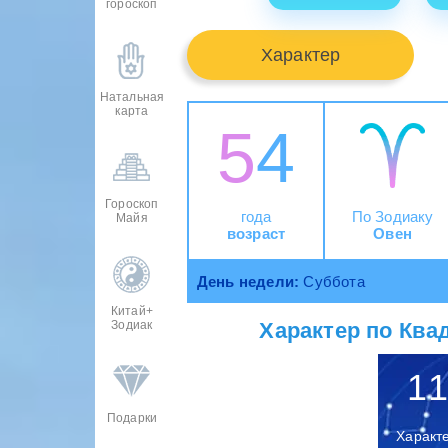
гороскоп
Характер
Натальная
карта
54
Гороскоп
года
По Зодиаку
Майя
возраст
Овен
День недели:
Суббота
Китай+
Характер по Квад
Зодиак
11
Подарки
Характ