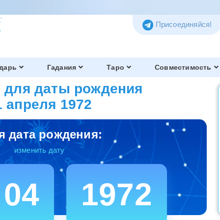
Присоединяйся!
дарь
Гадания
Таро
Совместимость
 для даты рождения
1 апреля 1972
я дата рождения:
изменить дату
04
1972