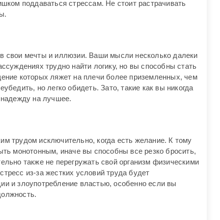
ишком поддаваться стрессам. Не стоит растрачивать
ы.
в свои мечты и иллюзии. Ваши мысли несколько далеки
ассуждениях трудно найти логику, но вы способны стать
щение которых ляжет на плечи более приземленных, чем
убедить, но легко обидеть. Зато, такие как вы никогда
 надежду на лучшее.
им трудом исключительно, когда есть желание. К тому
ыть монотонным, иначе вы способны все резко бросить,
тельно также не перегружать свой организм физическими
стресс из-за жестких условий труда будет
ии и злоупотребление властью, особенно если вы
должность.