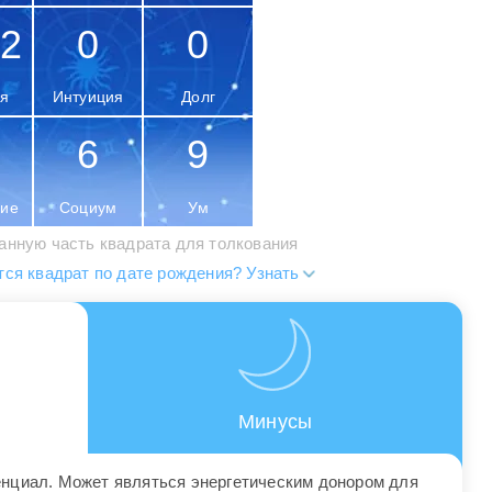
2
0
0
я
Интуиция
Долг
6
9
ие
Социум
Ум
анную часть квадрата для толкования
тся квадрат по дате рождения? Узнать
Минусы
енциал. Может являться энергетическим донором для