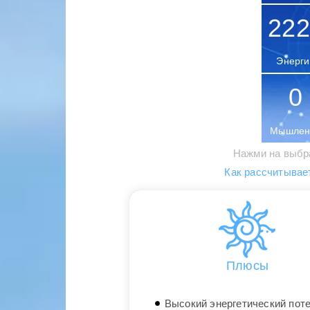
222
Энерги
0
Мышлен
Нажми на выбр
Как рассчитывае
Плюсы
Высокий энергетический пот