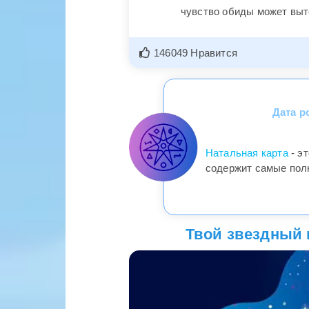
чувство обиды может вы
146049 Нравится
Дата р
Натальная карта
- э
содержит самые пол
Твой звездный п