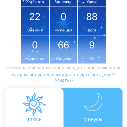
Характер
Здоровье
Удача
22
0
88
Энергия
Интуиция
Долг
0
66
9
Мышление
Социум
Ум
Нажми на выбранную часть квадрата для толкования
Как рассчитывается квадрат по дате рождения?
Узнать
Плюсы
Минусы