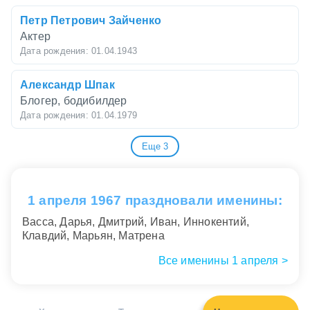
Петр Петрович Зайченко
Актер
Дата рождения: 01.04.1943
Александр Шпак
Блогер, бодибилдер
Дата рождения: 01.04.1979
Еще 3
Альберта Хантер
Американская исполнительница блюзов
Дата рождения: 01.04.1895
1 апреля 1967 праздновали именины:
Василий Мороз
Васса, Дарья, Дмитрий, Иван, Иннокентий,
Председатель правления, генеральный директор
Клавдий, Марьян, Матрена
ЗАО "Моспромстрой", лауреат Государственной
премии, Заслуженный строитель Российской
Все именины 1 апреля >
Федерации
Дата рождения: 01.04.1943