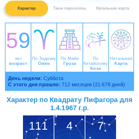
Характер
Твои гороскопы
Натальная карта
59
лет
По Зодиаку
По Майя
По
Натальная
возраст
Овен
Гроза
Китайскому
Карта
Коза
День недели:
Суббота
С этого дня прошло:
712 месяцев (21 678 дней)
Характер по Квадрату Пифагора для
1.4.1967 г.р.
111
4
7