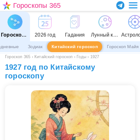
Гороскопы 365
Гороскопы
2026 год
Гадания
Лунный календарь
Астрол
едневные
Зодиак
Китайский гороскоп
Гороскоп Майя
Гороскоп 365
›
Китайский гороскоп
›
Годы
›
1927
1927 год по Китайскому
гороскопу