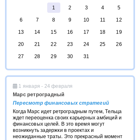
1
2
3
4
5
6
7
8
9
10
11
12
13
14
15
16
17
18
19
20
21
22
23
24
25
26
27
28
29
30
31
1 января - 24 февраля
Марс ретроградный
Пересмотр финансовых стратегий
Когда Марс идет ретроградным путем, Тельца
ждет переоценка своих карьерных амбиций и
финансовых целей. В это время могут
возникнуть задержки в проектах и
неожиданные траты. Это прекрасный момент