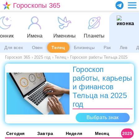
Гороскопы 365
онник
Имена
Именины
Планеты
Для всех
Овен
Телец
Близнецы
Рак
Лев
Д
Гороскоп 365
›
2025 год
›
Телец
›
Гороскоп работы Тельца 2025
Гороскоп
работы, карьеры
и финансов
Тельца на 2025
год
Выбрать знак
Сегодня
Завтра
Неделя
Месяц
2025