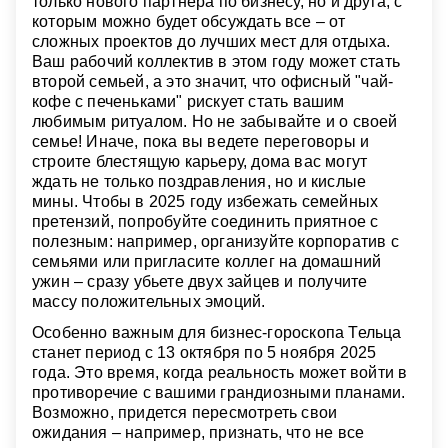
только нового партнера по бизнесу, но и друга, с
которым можно будет обсуждать все – от
сложных проектов до лучших мест для отдыха.
Ваш рабочий коллектив в этом году может стать
второй семьей, а это значит, что офисный "чай-
кофе с печеньками" рискует стать вашим
любимым ритуалом. Но не забывайте и о своей
семье! Иначе, пока вы ведете переговоры и
строите блестящую карьеру, дома вас могут
ждать не только поздравления, но и кислые
мины. Чтобы в 2025 году избежать семейных
претензий, попробуйте соединить приятное с
полезным: например, организуйте корпоратив с
семьями или пригласите коллег на домашний
ужин – сразу убьете двух зайцев и получите
массу положительных эмоций.
Особенно важным для бизнес-гороскопа Тельца
станет период с 13 октября по 5 ноября 2025
года. Это время, когда реальность может войти в
противоречие с вашими грандиозными планами.
Возможно, придется пересмотреть свои
ожидания – например, признать, что не все