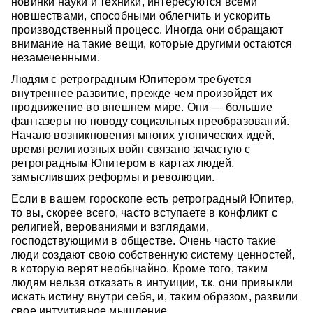
новинки науки и техники, интересуются всеми
новшествами, способными облегчить и ускорить
производственный процесс. Иногда они обращают
внимание на такие вещи, которые другими остаются
незамеченными.
Людям с ретроградным Юпитером требуется
внутреннее развитие, прежде чем произойдет их
продвижение во внешнем мире. Они — большие
фантазеры по поводу социальных преобразований.
Начало возникновения многих утопических идей,
время религиозных войн связано зачастую с
ретроградным Юпитером в картах людей,
замысливших реформы и революции.
Если в вашем гороскопе есть ретроградный Юпитер,
то вы, скорее всего, часто вступаете в конфликт с
религией, верованиями и взглядами,
господствующими в обществе. Очень часто такие
люди создают свою собственную систему ценностей,
в которую верят необычайно. Кроме того, таким
людям нельзя отказать в интуиции, т.к. они привыкли
искать истину внутри себя, и, таким образом, развили
свое интуитивное мышление.