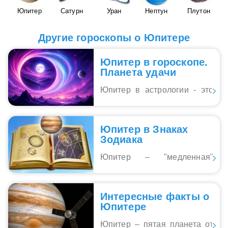
Юпитер
Сатурн
Уран
Нептун
Плутон
Другие гороскопы о Юпитере
Юпитер в гороскопе.
Планета удачи
Юпитер в астрологии - это
изобильная, великодушная
...
планета, дающая людям
радость, удовлетворение,
Юпитер в Знаках
поддержку и защиту. Девиз
Зодиака
Юпитера: «Я
наслаждаюсь!».Неудивитель
Юпитер – "медленная"
но, что астрологи древности
планета: для совершения
...
называли эту планету
по небу полного
«Большой Благодетель». В
зодиакального круга ему
гороскопе Юпитер
Интересные факты о
требуется порядка 12-ти лет,
показывает, насколько
Юпитере
то есть в каждом знаке
человек реализовался, какие
Зодиака Юпитер проводит
у него жизненные идеалы и
Юпитер – пятая планета от