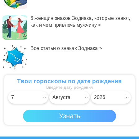
Согласно легенде, у ворот
замка Юпитера-Зевса
всегда стоят две чаши: в
6 женщин знаков Зодиака, которые знают,
первой хранятся дары
как и чем привлечь мужчину >
Добра, а во второй – Зла.
Временами Юпитер
зачерпывает содержимое
Все статьи о знаках Зодиака >
этих чаш и посылает его на
Землю, людям.
Твои гороскопы по дате рождения
Введите дату рождения