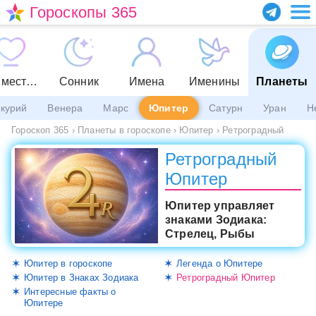
Гороскопы 365
Совместимость
Сонник
Имена
Именины
Планеты
курий
Венера
Марс
Юпитер
Сатурн
Уран
Н
Гороскоп 365
›
Планеты в гороскопе
›
Юпитер
›
Ретроградный
Ретроградный
Юпитер
Юпитер управляет
знаками Зодиака:
Стрелец, Рыбы
Юпитер в гороскопе
Легенда о Юпитере
Юпитер в Знаках Зодиака
Ретроградный Юпитер
Интересные факты о
Юпитере